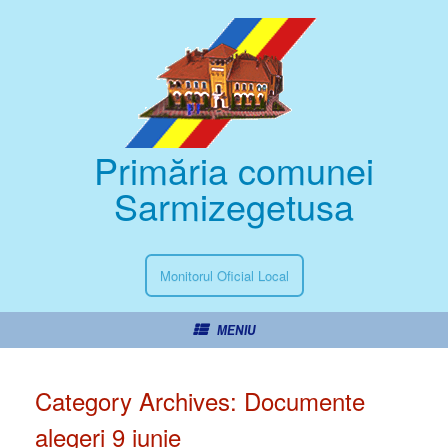
Primăria comunei
Sarmizegetusa
Monitorul Oficial Local
MENIU
Category Archives:
Documente
alegeri 9 iunie