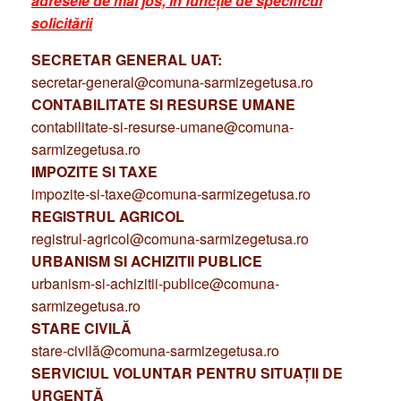
adresele de mai jos, în funcție de specificul
solicitării
SECRETAR GENERAL UAT:
secretar-general@comuna-sarmizegetusa.ro
CONTABILITATE SI RESURSE UMANE
contabilitate-si-resurse-umane@comuna-
sarmizegetusa.ro
IMPOZITE SI TAXE
impozite-si-taxe@comuna-sarmizegetusa.ro
REGISTRUL AGRICOL
registrul-agricol@comuna-sarmizegetusa.ro
URBANISM SI ACHIZITII PUBLICE
urbanism-si-achizitii-publice@comuna-
sarmizegetusa.ro
STARE CIVILĂ
stare-civilă@comuna-sarmizegetusa.ro
SERVICIUL VOLUNTAR PENTRU SITUAȚII DE
URGENȚĂ