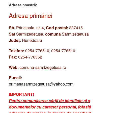
Adresa noastră:
Adresa primăriei
Str.
Principala, nr. 4,
Cod postal:
337415
Sat
Sarmizegetusa,
comuna
Sarmizegetusa
Județ:
Hunedoara
Telefon:
0254-776510, 0254-776510
Fax:
0254-776552
Web:
comuna-sarmizegetusa.ro
E-mail:
primariasarmizegetusa@yahoo.com
IMPORTANT!
Pentru comunicarea cărții de identitate și a
documentelor cu caracter personal, folosiți