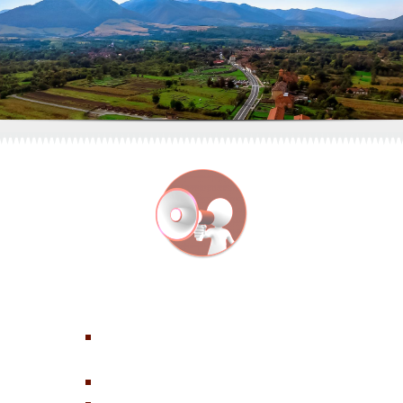
∴
INFORMAȚII PUBLICE
Relații cu publicul și solicitarea
informațiilor
Cum solicităm informații publice
Rapoarte asupra accesului la informații
publice ( Legea 544/2001)
Rapoarte asupra transparenței