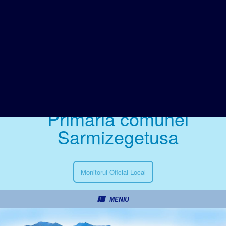
Primăria comunei
Sarmizegetusa
Monitorul Oficial Local
MENIU