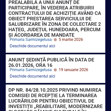
OBIECT PRESTAREA SERVICIULUI DE
SALUBRIZARE ÎN ZONA DE COLECTARE 2
HAȚEG, JUDEȚUL HUNEDOARA, PERCUM
ȘI ACORDAREA DE MANDATE
Primaria Sarmizegetusa
5 martie 2026
Deschide documentul aici
ANUNȚ ȘEDINȚĂ PUBLICĂ ÎN DATA DE
26.01.2026, ORA 16
Primaria Sarmizegetusa
19 ianuarie 2026
Deschide documentul aici
DP NR. 84/28.10.2025 PRIVIND NUMIREA
COMISIEI DE RCEPȚIE LA TERMINAREA
LUCRĂRILOR PENTRU OBIECTIVUL DE
INVESTIȚII „REABILITARE, MODERNIZARE
ȘI DOTARE CĂMINE CULTURALE ÎN
SATELE PĂUCINEȘTI ȘI ZEICANI,
COMUNA SARMIZEGETUSA, JUDEȚ”