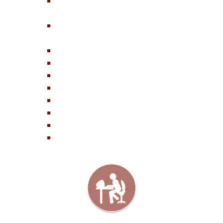
decizionale (Legea 52/2003)
Achiziții publice
Anunțuri publice
Declarații de avere & interese
Transparența veniturilor
Cariere și Posturi vacante
Anunturi imobiliare
Somații publice
Publicații de căsătorie
/
∴
BIROUL ONLINE