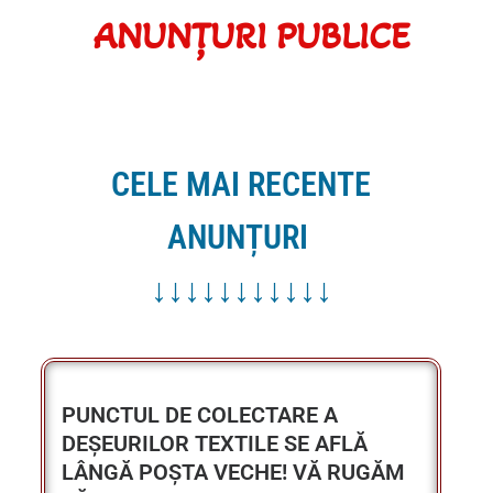
CELE MAI RECENTE
ANUNȚURI
↓↓↓↓↓↓↓↓↓↓↓
PUNCTUL DE COLECTARE A
DEȘEURILOR TEXTILE SE AFLĂ
LÂNGĂ POȘTA VECHE! VĂ RUGĂM
SĂ URMAȚI INSTRUCȚIUNILE
OPERATORULUI DE SALUBRIZARE!