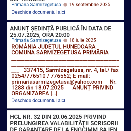
ANUNȚ ȘEDINȚĂ PUBLICĂ ÎN DATA DE
25.07.2025, ORA 20:00
Primaria Sarmizegetusa
18 iulie 2025
ROMÂNIA JUDEȚUL HUNEDOARA
COMUNA SARMIZEGETUSA PRIMĂRIA
_________________________________________
_________________________________________
___ 337415, Sarmizegetusa, nr. 4, tel./ fax
0254/776510 / 776552; E-mail:
primariasarmizegetusa@yahoo.com Nr.
1283 din 18.07.2025 ANUNȚ PRIVIND
ORGANIZAREA […]
Deschide documentul aici
HCL NR. 32 DIN 20.06.2025 PRIVIND
PRELUNGIREA VALABILITĂȚII SCRISORII
DE GARANTARE DE LA FNGCIMM SA IFN
ÎN VEDEREA GARANTĂRII OBLIGAȚIILOR
DE PLATĂ A AVANSULUI DIN FONDURI
NERAMBURSABILE PENTRU