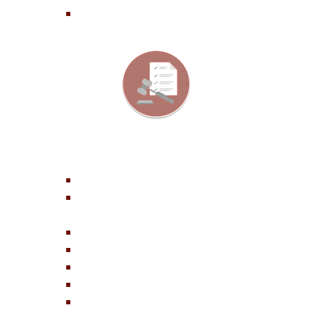
∴
MONITORUL OFICIAL LOCAL
Statutul Unității Administrativ-Teritoriale
Proiecte și Hotărâri ale Consiliului
Local
Proiecte și Dispoziții de primar
Documente și informații financiare
Alte documente de interes public
Publicații de căsătorie
Anunțuri imobiliare (vânzare de
terenuri în extravilan)