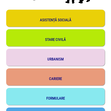
ASISTENȚĂ SOCIALĂ
STARE CIVILĂ
URBANISM
CARIERE
FORMULARE
DECLARAȚII DE
Gestionarea consimțământului
AVERE & INTERESE