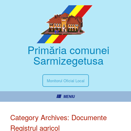
Primăria comunei
Sarmizegetusa
Monitorul Oficial Local
MENIU
Category Archives:
Documente
Registrul agricol