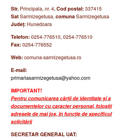
Str.
Principala, nr. 4,
Cod postal:
337415
Sat
Sarmizegetusa,
comuna
Sarmizegetusa
Județ:
Hunedoara
Telefon:
0254-776510, 0254-776510
Fax:
0254-776552
Web:
comuna-sarmizegetusa.ro
E-mail:
primariasarmizegetusa@yahoo.com
IMPORTANT!
Pentru comunicarea cărții de identitate și a
documentelor cu caracter personal, folosiți
adresele de mai jos, în funcție de specificul
solicitării
SECRETAR GENERAL UAT: