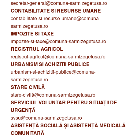
secretar-general@comuna-sarmizegetusa.ro
CONTABILITATE SI RESURSE UMANE
contabilitate-si-resurse-umane@comuna-
sarmizegetusa.ro
IMPOZITE SI TAXE
impozite-si-taxe@comuna-sarmizegetusa.ro
REGISTRUL AGRICOL
registrul-agricol@comuna-sarmizegetusa.ro
URBANISM SI ACHIZITII PUBLICE
urbanism-si-achizitii-publice@comuna-
sarmizegetusa.ro
STARE CIVILĂ
stare-civilă@comuna-sarmizegetusa.ro
SERVICIUL VOLUNTAR PENTRU SITUAȚII DE
URGENȚĂ
svsu@comuna-sarmizegetusa.ro
ASISTENȚĂ SOCIALĂ ȘI ASISTENȚĂ MEDICALĂ
COMUNITARĂ