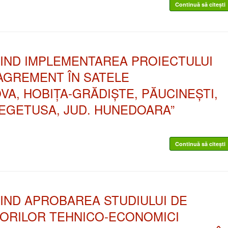
Continuă să citești
RIVIND IMPLEMENTAREA PROIECTULUI
AGREMENT ÎN SATELE
A, HOBIȚA-GRĂDIȘTE, PĂUCINEȘTI,
EGETUSA, JUD. HUNEDOARA”
Continuă să citești
IVIND APROBAREA STUDIULUI DE
ATORILOR TEHNICO-ECONOMICI