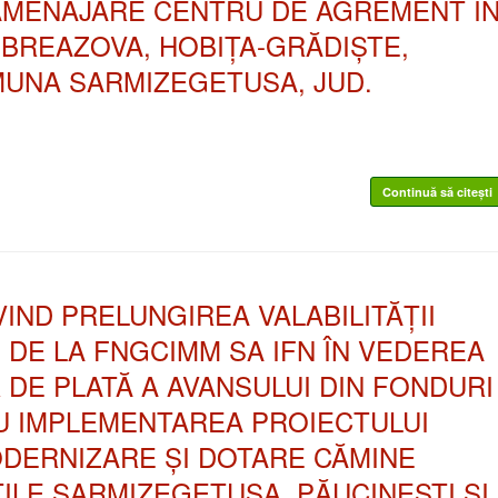
„AMENAJARE CENTRU DE AGREMENT Î
BREAZOVA, HOBIȚA-GRĂDIȘTE,
OMUNA SARMIZEGETUSA, JUD.
Continuă să citești
RIVIND PRELUNGIREA VALABILITĂȚII
 DE LA FNGCIMM SA IFN ÎN VEDEREA
 DE PLATĂ A AVANSULUI DIN FONDURI
 IMPLEMENTAREA PROIECTULUI
MODERNIZARE ȘI DOTARE CĂMINE
ȚILE SARMIZEGETUSA, PĂUCINEȘTI ȘI