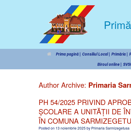
Primă
Prima pagină |
Consiliul Local |
Primăria |
R
Biroul online |
SVS
Author Archive:
Primaria Sa
PH 54/2025 PRIVIND APRO
ȘCOLARE A UNITĂȚII DE 
ÎN COMUNA SARMIZEGETUS
Posted on
13 noiembrie 2025
by
Primaria Sarmizegetusa