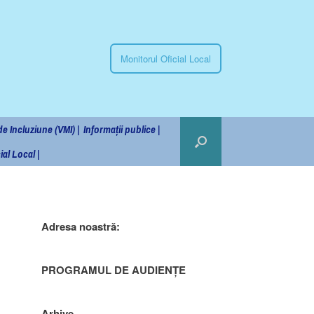
Monitorul Oficial Local
e Incluziune (VMI) |
Informații publice |
al Local |
Adresa noastră:
PROGRAMUL DE AUDIENȚE
Arhive