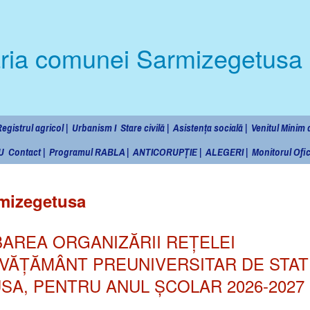
ria comunei Sarmizegetusa
egistrul agricol |
Urbanism I
Stare civilă |
Asistența socială |
Venitul Minim d
U
Contact |
Programul RABLA |
ANTICORUPȚIE |
ALEGERI |
Monitorul Ofici
rmizegetusa
BAREA ORGANIZĂRII REȚELEI
ÎNVĂȚĂMÂNT PREUNIVERSITAR DE STAT
A, PENTRU ANUL ȘCOLAR 2026-2027