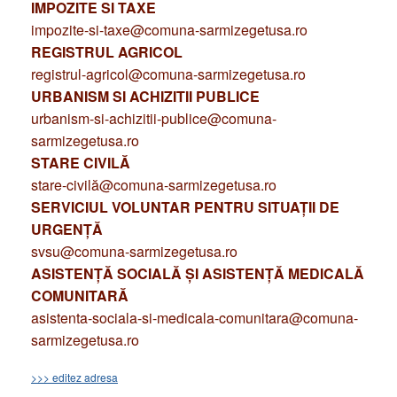
IMPOZITE SI TAXE
impozite-si-taxe@comuna-sarmizegetusa.ro
REGISTRUL AGRICOL
registrul-agricol@comuna-sarmizegetusa.ro
URBANISM SI ACHIZITII PUBLICE
urbanism-si-achizitii-publice@comuna-
sarmizegetusa.ro
STARE CIVILĂ
stare-civilă@comuna-sarmizegetusa.ro
SERVICIUL VOLUNTAR PENTRU SITUAȚII DE
URGENȚĂ
svsu@comuna-sarmizegetusa.ro
ASISTENȚĂ SOCIALĂ ȘI ASISTENȚĂ MEDICALĂ
COMUNITARĂ
asistenta-sociala-si-medicala-comunitara@comuna-
sarmizegetusa.ro
>>> editez adresa