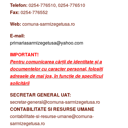
Telefon:
0254-776510, 0254-776510
Fax:
0254-776552
Web:
comuna-sarmizegetusa.ro
E-mail:
primariasarmizegetusa@yahoo.com
IMPORTANT!
Pentru comunicarea cărții de identitate și a
documentelor cu caracter personal, folosiți
adresele de mai jos, în funcție de specificul
solicitării
SECRETAR GENERAL UAT:
secretar-general@comuna-sarmizegetusa.ro
CONTABILITATE SI RESURSE UMANE
contabilitate-si-resurse-umane@comuna-
sarmizegetusa.ro