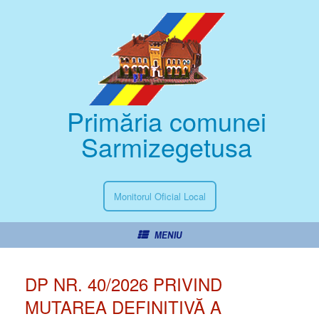
Primăria comunei
Sarmizegetusa
Monitorul Oficial Local
MENIU
DP NR. 40/2026 PRIVIND
MUTAREA DEFINITIVĂ A