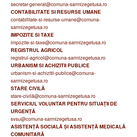
secretar-general@comuna-sarmizegetusa.ro
CONTABILITATE SI RESURSE UMANE
contabilitate-si-resurse-umane@comuna-
sarmizegetusa.ro
IMPOZITE SI TAXE
impozite-si-taxe@comuna-sarmizegetusa.ro
REGISTRUL AGRICOL
registrul-agricol@comuna-sarmizegetusa.ro
URBANISM SI ACHIZITII PUBLICE
urbanism-si-achizitii-publice@comuna-
sarmizegetusa.ro
STARE CIVILĂ
stare-civilă@comuna-sarmizegetusa.ro
SERVICIUL VOLUNTAR PENTRU SITUAȚII DE
URGENȚĂ
svsu@comuna-sarmizegetusa.ro
ASISTENȚĂ SOCIALĂ ȘI ASISTENȚĂ MEDICALĂ
COMUNITARĂ