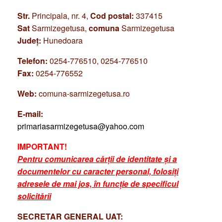
Str.
Principala, nr. 4,
Cod postal:
337415
Sat
Sarmizegetusa,
comuna
Sarmizegetusa
Județ:
Hunedoara
Telefon:
0254-776510, 0254-776510
Fax:
0254-776552
Web:
comuna-sarmizegetusa.ro
E-mail:
primariasarmizegetusa@yahoo.com
IMPORTANT!
Pentru comunicarea cărții de identitate și a
documentelor cu caracter personal, folosiți
adresele de mai jos, în funcție de specificul
solicitării
SECRETAR GENERAL UAT: