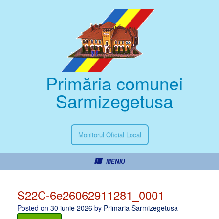
Primăria comunei
Sarmizegetusa
Monitorul Oficial Local
MENIU
S22C-6e26062911281_0001
Posted on
30 iunie 2026
by
Primaria Sarmizegetusa