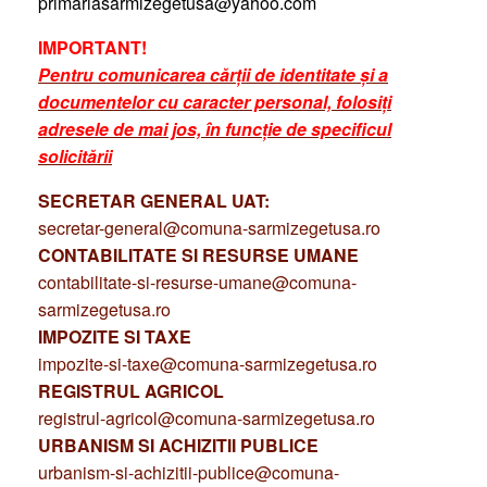
primariasarmizegetusa@yahoo.com
IMPORTANT!
Pentru comunicarea cărții de identitate și a
documentelor cu caracter personal, folosiți
adresele de mai jos, în funcție de specificul
solicitării
SECRETAR GENERAL UAT:
secretar-general@comuna-sarmizegetusa.ro
CONTABILITATE SI RESURSE UMANE
contabilitate-si-resurse-umane@comuna-
sarmizegetusa.ro
IMPOZITE SI TAXE
impozite-si-taxe@comuna-sarmizegetusa.ro
REGISTRUL AGRICOL
registrul-agricol@comuna-sarmizegetusa.ro
URBANISM SI ACHIZITII PUBLICE
urbanism-si-achizitii-publice@comuna-