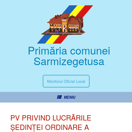
Primăria comunei
Sarmizegetusa
Monitorul Oficial Local
MENIU
PV PRIVIND LUCRĂRILE
ȘEDINȚEI ORDINARE A