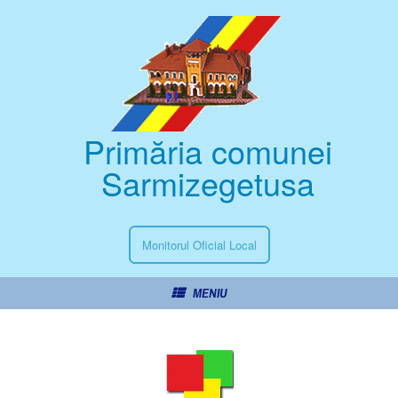
Primăria comunei
Sarmizegetusa
Monitorul Oficial Local
MENIU