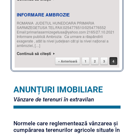
INFORMARE AMBROZIE
ROMANIA JUDETUL HUNEDOARA PRIMARIA
SARMIZEGETUSA TEL/FAX:0254776510/0254776552
Email:primariasarmizegetusa@yahoo.com 2165/27.10.2021
Informare publică Ambrozia Ca urmare a răspândirii
exagerate , atât la nivel județean cât și la nivel național a
ambroziei, […]
Continuă să citești
« Anterioară
1
2
3
4
Post navigation
ANUNȚURI IMOBILIARE
Vânzare de terenuri în extravilan
Normele care reglementează vânzarea și
cumpărarea terenurilor agricole situate în