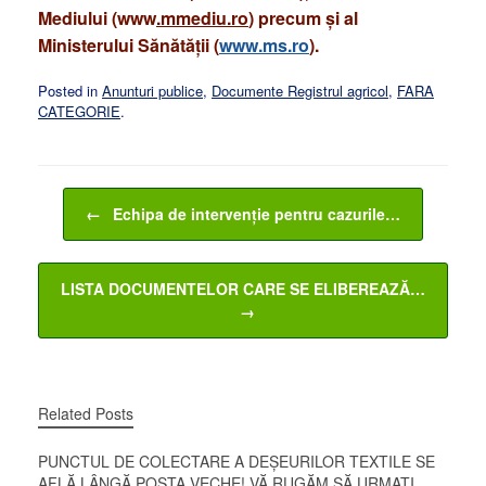
Mediului
(www
.mmediu.ro
)
precum
și
al
Ministerului
Sănătății
(
www.ms.ro
).
Posted in
Anunturi publice
,
Documente Registrul agricol
,
FARA
CATEGORIE
.
Post navigation
←
Echipa de intervenție pentru cazurile…
LISTA DOCUMENTELOR CARE SE ELIBEREAZĂ…
→
Related Posts
PUNCTUL DE COLECTARE A DEȘEURILOR TEXTILE SE
AFLĂ LÂNGĂ POȘTA VECHE! VĂ RUGĂM SĂ URMAȚI