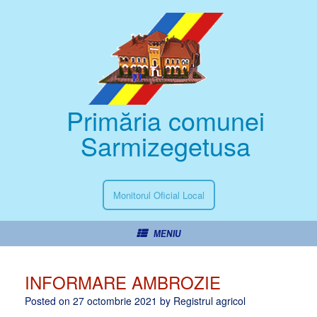
Primăria comunei
Sarmizegetusa
Monitorul Oficial Local
MENIU
INFORMARE AMBROZIE
Posted on
27 octombrie 2021
by
Registrul agricol