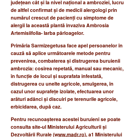
județean
cât
și
la
nivel
național
a
ambroziei
,
lucru
de
altfel
confirmat
și
de
medicii
alergologi
prin
numărul
crescut de
pacienți
cu
simptome
de
alergii
la
această
plantă
invaziva
Ambrosia
Artemisiifolia-
Iarba
pârloagelor.
Primăria
Sarmizegetusa
face
apel
persoanelor
în
cauză
să aplice
următoarele
metode
pentru
prevenirea,
combaterea
și
distrugerea buruienii
ambrozia: cosirea
repetată,
manual
sau mecanic,
în
funcție
de
locul
și
suprafata
infestată,
distrugerea
cu
unelte
agricole,
smulgerea,
în
cazul
unor
suprafețe
izolate,
efectuarea
unor
arături adânci
și
discuiri
pe
terenurile
agricole,
erbicidarea,
după
caz.
Pentru
recunoașterea acestei
buruieni
se
poate
consulta
site-ul
Ministerului
Agriculturii
și
Dezvoltării
Rurale (w
ww.madr.ro
),
a1
Ministerului