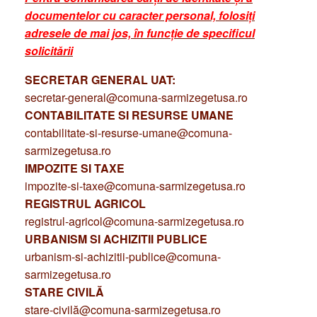
documentelor cu caracter personal, folosiți
adresele de mai jos, în funcție de specificul
solicitării
SECRETAR GENERAL UAT:
secretar-general@comuna-sarmizegetusa.ro
CONTABILITATE SI RESURSE UMANE
contabilitate-si-resurse-umane@comuna-
sarmizegetusa.ro
IMPOZITE SI TAXE
impozite-si-taxe@comuna-sarmizegetusa.ro
REGISTRUL AGRICOL
registrul-agricol@comuna-sarmizegetusa.ro
URBANISM SI ACHIZITII PUBLICE
urbanism-si-achizitii-publice@comuna-
sarmizegetusa.ro
STARE CIVILĂ
stare-civilă@comuna-sarmizegetusa.ro