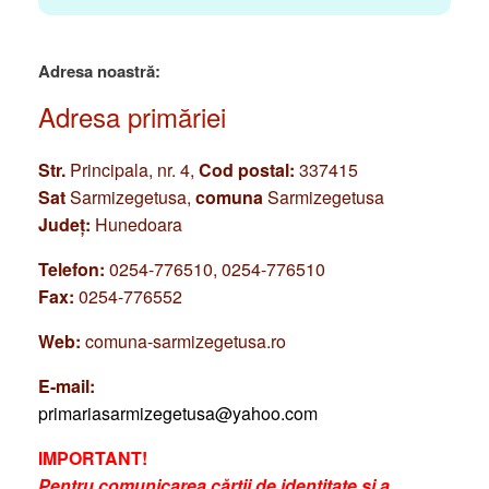
Adresa noastră:
Adresa primăriei
Str.
Principala, nr. 4,
Cod postal:
337415
Sat
Sarmizegetusa,
comuna
Sarmizegetusa
Județ:
Hunedoara
Telefon:
0254-776510, 0254-776510
Fax:
0254-776552
Web:
comuna-sarmizegetusa.ro
E-mail:
primariasarmizegetusa@yahoo.com
IMPORTANT!
Pentru comunicarea cărții de identitate și a