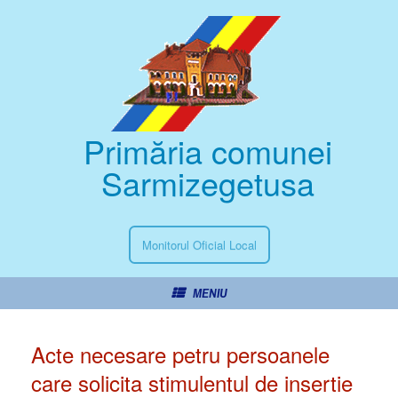
Primăria comunei
Sarmizegetusa
Monitorul Oficial Local
MENIU
Acte necesare petru persoanele
care solicita stimulentul de insertie