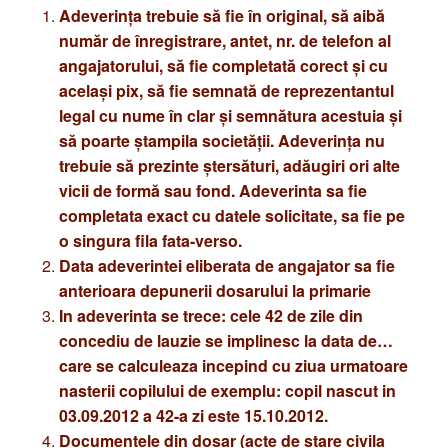
Adeverinţa trebuie să fie în original, să aibă
număr de înregistrare, antet, nr. de telefon al
angajatorului, să fie completată corect şi cu
acelaşi pix, să fie semnată de reprezentantul
legal cu nume în clar şi semnătura acestuia şi
să poarte ştampila societăţii. Adeverinţa nu
trebuie să prezinte ştersături, adăugiri ori alte
vicii de formă sau fond. Adeverinta sa fie
completata exact cu datele solicitate, sa fie pe
o singura fila fata-verso.
Data adeverintei eliberata de angajator sa fie
anterioara depunerii dosarului la primarie
In adeverinta se trece: cele 42 de zile din
concediu de lauzie se implinesc la data de…
care se calculeaza incepind cu ziua urmatoare
nasterii copilului de exemplu: copil nascut in
03.09.2012 a 42-a zi este 15.10.2012.
Documentele din dosar (acte de stare civila