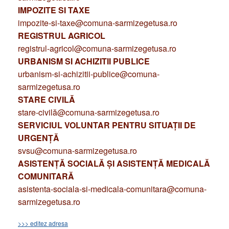
IMPOZITE SI TAXE
impozite-si-taxe@comuna-sarmizegetusa.ro
REGISTRUL AGRICOL
registrul-agricol@comuna-sarmizegetusa.ro
URBANISM SI ACHIZITII PUBLICE
urbanism-si-achizitii-publice@comuna-
sarmizegetusa.ro
STARE CIVILĂ
stare-civilă@comuna-sarmizegetusa.ro
SERVICIUL VOLUNTAR PENTRU SITUAȚII DE
URGENȚĂ
svsu@comuna-sarmizegetusa.ro
ASISTENȚĂ SOCIALĂ ȘI ASISTENȚĂ MEDICALĂ
COMUNITARĂ
asistenta-sociala-si-medicala-comunitara@comuna-
sarmizegetusa.ro
>>> editez adresa