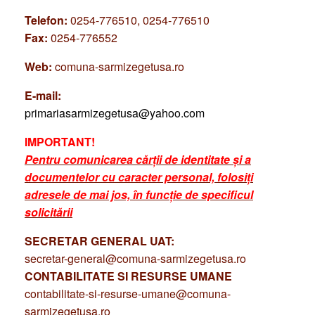
Telefon:
0254-776510, 0254-776510
Fax:
0254-776552
Web:
comuna-sarmizegetusa.ro
E-mail:
primariasarmizegetusa@yahoo.com
IMPORTANT!
Pentru comunicarea cărții de identitate și a
documentelor cu caracter personal, folosiți
adresele de mai jos, în funcție de specificul
solicitării
SECRETAR GENERAL UAT:
secretar-general@comuna-sarmizegetusa.ro
CONTABILITATE SI RESURSE UMANE
contabilitate-si-resurse-umane@comuna-
sarmizegetusa.ro