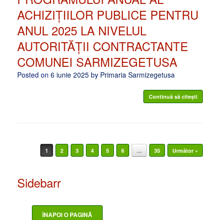
ACHIZIȚIILOR PUBLICE PENTRU
ANUL 2025 LA NIVELUL
AUTORITĂȚII CONTRACTANTE
COMUNEI SARMIZEGETUSA
Posted on
6 iunie 2025
by
Primaria Sarmizegetusa
Continuă să citești
Post navigation
1
2
3
4
5
6
…
35
Următor »
Sidebarr