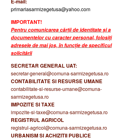
E-mail:
primariasarmizegetusa@yahoo.com
IMPORTANT!
Pentru comunicarea cărții de identitate și a
documentelor cu caracter personal, folosiți
adresele de mai jos, în funcție de specificul
solicitării
SECRETAR GENERAL UAT:
secretar-general@comuna-sarmizegetusa.ro
CONTABILITATE SI RESURSE UMANE
contabilitate-si-resurse-umane@comuna-
sarmizegetusa.ro
IMPOZITE SI TAXE
impozite-si-taxe@comuna-sarmizegetusa.ro
REGISTRUL AGRICOL
registrul-agricol@comuna-sarmizegetusa.ro
URBANISM SI ACHIZITII PUBLICE