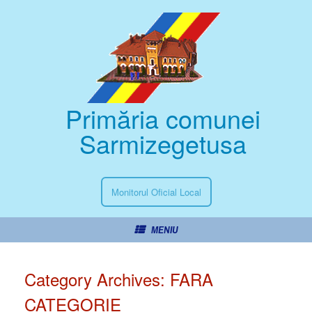
Primăria comunei
Sarmizegetusa
Monitorul Oficial Local
MENIU
Category Archives:
FARA
CATEGORIE