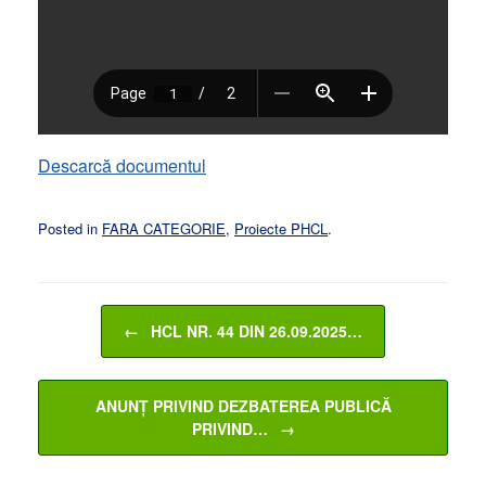
Descarcă documentul
Posted in
FARA CATEGORIE
,
Proiecte PHCL
.
Post navigation
←
HCL NR. 44 DIN 26.09.2025…
ANUNȚ PRIVIND DEZBATEREA PUBLICĂ
PRIVIND…
→