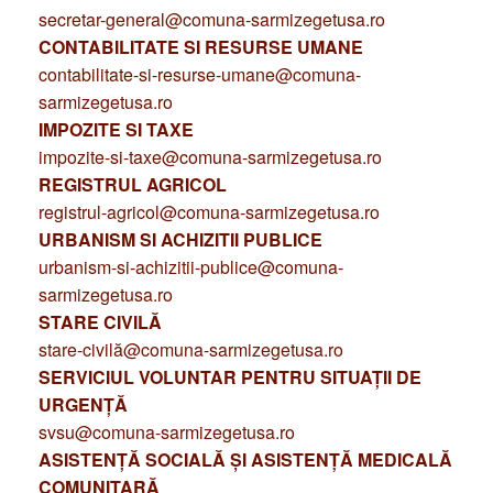
secretar-general@comuna-sarmizegetusa.ro
CONTABILITATE SI RESURSE UMANE
contabilitate-si-resurse-umane@comuna-
sarmizegetusa.ro
IMPOZITE SI TAXE
impozite-si-taxe@comuna-sarmizegetusa.ro
REGISTRUL AGRICOL
registrul-agricol@comuna-sarmizegetusa.ro
URBANISM SI ACHIZITII PUBLICE
urbanism-si-achizitii-publice@comuna-
sarmizegetusa.ro
STARE CIVILĂ
stare-civilă@comuna-sarmizegetusa.ro
SERVICIUL VOLUNTAR PENTRU SITUAȚII DE
URGENȚĂ
svsu@comuna-sarmizegetusa.ro
ASISTENȚĂ SOCIALĂ ȘI ASISTENȚĂ MEDICALĂ
COMUNITARĂ