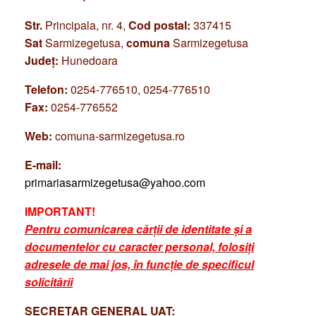
Str.
Principala, nr. 4,
Cod postal:
337415
Sat
Sarmizegetusa,
comuna
Sarmizegetusa
Județ:
Hunedoara
Telefon:
0254-776510, 0254-776510
Fax:
0254-776552
Web:
comuna-sarmizegetusa.ro
E-mail:
primariasarmizegetusa@yahoo.com
IMPORTANT!
Pentru comunicarea cărții de identitate și a
documentelor cu caracter personal, folosiți
adresele de mai jos, în funcție de specificul
solicitării
SECRETAR GENERAL UAT: