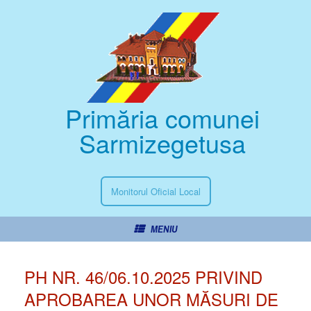
Primăria comunei
Sarmizegetusa
Monitorul Oficial Local
MENIU
PH NR. 46/06.10.2025 PRIVIND
APROBAREA UNOR MĂSURI DE