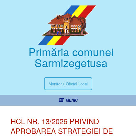
Primăria comunei
Sarmizegetusa
Monitorul Oficial Local
MENIU
HCL NR. 13/2026 PRIVIND
APROBAREA STRATEGIEI DE