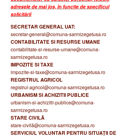
adresele de mai jos, în funcție de specificul
solicitării
SECRETAR GENERAL UAT:
secretar-general@comuna-sarmizegetusa.ro
CONTABILITATE SI RESURSE UMANE
contabilitate-si-resurse-umane@comuna-
sarmizegetusa.ro
IMPOZITE SI TAXE
impozite-si-taxe@comuna-sarmizegetusa.ro
REGISTRUL AGRICOL
registrul-agricol@comuna-sarmizegetusa.ro
URBANISM SI ACHIZITII PUBLICE
urbanism-si-achizitii-publice@comuna-
sarmizegetusa.ro
STARE CIVILĂ
stare-civilă@comuna-sarmizegetusa.ro
SERVICIUL VOLUNTAR PENTRU SITUAȚII DE