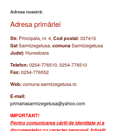
Adresa noastră:
Adresa primăriei
Str.
Principala, nr. 4,
Cod postal:
337415
Sat
Sarmizegetusa,
comuna
Sarmizegetusa
Județ:
Hunedoara
Telefon:
0254-776510, 0254-776510
Fax:
0254-776552
Web:
comuna-sarmizegetusa.ro
E-mail:
primariasarmizegetusa@yahoo.com
IMPORTANT!
Pentru comunicarea cărții de identitate și a
documentelor cu caracter personal, folosiți