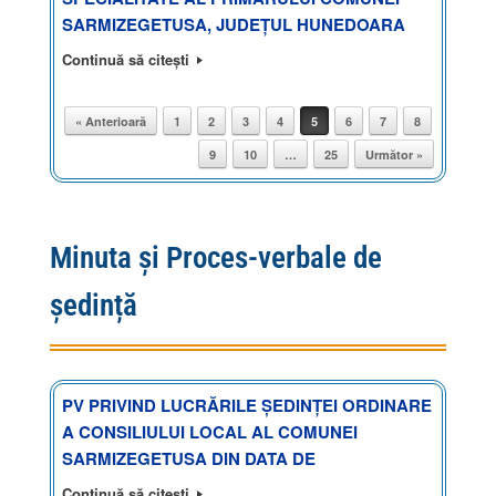
SARMIZEGETUSA, JUDEȚUL HUNEDOARA
Continuă să citești
« Anterioară
1
2
3
4
5
6
7
8
Post navigation
9
10
…
25
Următor »
Minuta și Proces-verbale de
ședință
PV PRIVIND LUCRĂRILE ȘEDINȚEI ORDINARE
A CONSILIULUI LOCAL AL COMUNEI
SARMIZEGETUSA DIN DATA DE
Continuă să citești