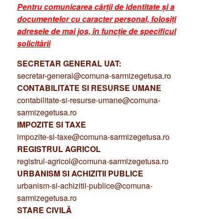
Pentru comunicarea cărții de identitate și a
documentelor cu caracter personal, folosiți
adresele de mai jos, în funcție de specificul
solicitării
SECRETAR GENERAL UAT:
secretar-general@comuna-sarmizegetusa.ro
CONTABILITATE SI RESURSE UMANE
contabilitate-si-resurse-umane@comuna-
sarmizegetusa.ro
IMPOZITE SI TAXE
impozite-si-taxe@comuna-sarmizegetusa.ro
REGISTRUL AGRICOL
registrul-agricol@comuna-sarmizegetusa.ro
URBANISM SI ACHIZITII PUBLICE
urbanism-si-achizitii-publice@comuna-
sarmizegetusa.ro
STARE CIVILĂ