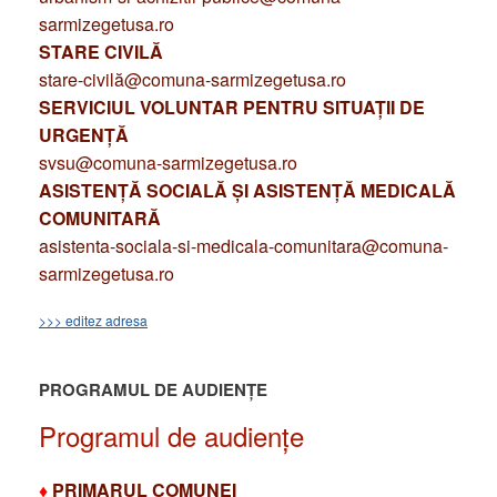
sarmizegetusa.ro
STARE CIVILĂ
stare-civilă@comuna-sarmizegetusa.ro
SERVICIUL VOLUNTAR PENTRU SITUAȚII DE
URGENȚĂ
svsu@comuna-sarmizegetusa.ro
ASISTENȚĂ SOCIALĂ ȘI ASISTENȚĂ MEDICALĂ
COMUNITARĂ
asistenta-sociala-si-medicala-comunitara@comuna-
sarmizegetusa.ro
>>> editez adresa
PROGRAMUL DE AUDIENȚE
Programul de audiențe
♦
PRIMARUL COMUNEI