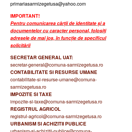
primariasarmizegetusa@yahoo.com
IMPORTANT!
Pentru comunicarea cărții de identitate și a
documentelor cu caracter personal, folosiți
adresele de mai jos, în funcție de specificul
solicitării
SECRETAR GENERAL UAT:
secretar-general@comuna-sarmizegetusa.ro
CONTABILITATE SI RESURSE UMANE
contabilitate-si-resurse-umane@comuna-
sarmizegetusa.ro
IMPOZITE SI TAXE
impozite-si-taxe@comuna-sarmizegetusa.ro
REGISTRUL AGRICOL
registrul-agricol@comuna-sarmizegetusa.ro
URBANISM SI ACHIZITII PUBLICE
urbanism-si-achizitii-publice@comuna-