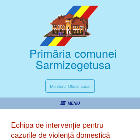
Primăria comunei
Sarmizegetusa
Monitorul Oficial Local
MENIU
Echipa de intervenție pentru
cazurile de violență domestică