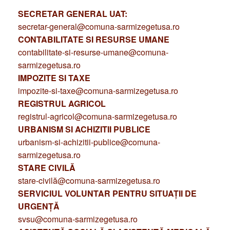
SECRETAR GENERAL UAT:
secretar-general@comuna-sarmizegetusa.ro
CONTABILITATE SI RESURSE UMANE
contabilitate-si-resurse-umane@comuna-
sarmizegetusa.ro
IMPOZITE SI TAXE
impozite-si-taxe@comuna-sarmizegetusa.ro
REGISTRUL AGRICOL
registrul-agricol@comuna-sarmizegetusa.ro
URBANISM SI ACHIZITII PUBLICE
urbanism-si-achizitii-publice@comuna-
sarmizegetusa.ro
STARE CIVILĂ
stare-civilă@comuna-sarmizegetusa.ro
SERVICIUL VOLUNTAR PENTRU SITUAȚII DE
URGENȚĂ
svsu@comuna-sarmizegetusa.ro