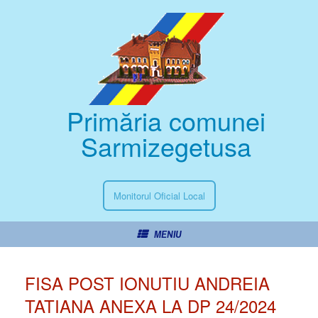
Primăria comunei
Sarmizegetusa
Monitorul Oficial Local
MENIU
FISA POST IONUTIU ANDREIA
TATIANA ANEXA LA DP 24/2024