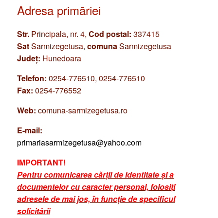
Adresa primăriei
Str.
Principala, nr. 4,
Cod postal:
337415
Sat
Sarmizegetusa,
comuna
Sarmizegetusa
Județ:
Hunedoara
Telefon:
0254-776510, 0254-776510
Fax:
0254-776552
Web:
comuna-sarmizegetusa.ro
E-mail:
primariasarmizegetusa@yahoo.com
IMPORTANT!
Pentru comunicarea cărții de identitate și a
documentelor cu caracter personal, folosiți
adresele de mai jos, în funcție de specificul
solicitării