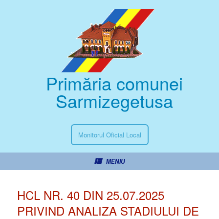
Primăria comunei
Sarmizegetusa
Monitorul Oficial Local
MENIU
HCL NR. 40 DIN 25.07.2025
PRIVIND ANALIZA STADIULUI DE