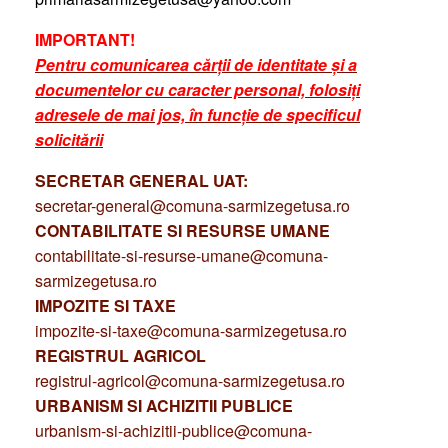
IMPORTANT!
Pentru comunicarea cărții de identitate și a
documentelor cu caracter personal, folosiți
adresele de mai jos, în funcție de specificul
solicitării
SECRETAR GENERAL UAT:
secretar-general@comuna-sarmizegetusa.ro
CONTABILITATE SI RESURSE UMANE
contabilitate-si-resurse-umane@comuna-
sarmizegetusa.ro
IMPOZITE SI TAXE
impozite-si-taxe@comuna-sarmizegetusa.ro
REGISTRUL AGRICOL
registrul-agricol@comuna-sarmizegetusa.ro
URBANISM SI ACHIZITII PUBLICE
urbanism-si-achizitii-publice@comuna-