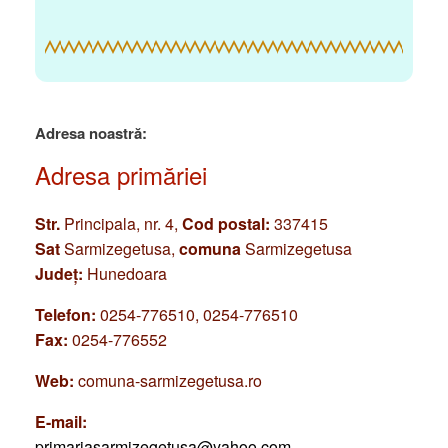
Adresa noastră:
Adresa primăriei
Str.
Principala, nr. 4,
Cod postal:
337415
Sat
Sarmizegetusa,
comuna
Sarmizegetusa
Județ:
Hunedoara
Telefon:
0254-776510, 0254-776510
Fax:
0254-776552
Web:
comuna-sarmizegetusa.ro
E-mail:
primariasarmizegetusa@yahoo.com