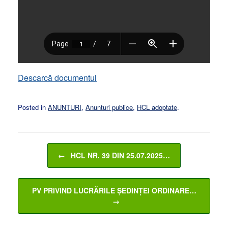
Descarcă documentul
Posted in
ANUNTURI
,
Anunturi publice
,
HCL adoptate
.
Post navigation
←
HCL NR. 39 DIN 25.07.2025…
PV PRIVIND LUCRĂRILE ȘEDINȚEI ORDINARE…
→