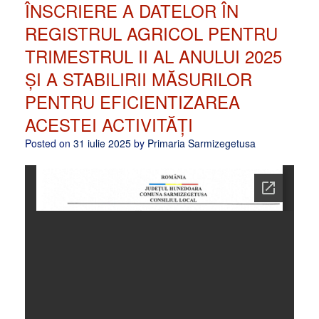
ÎNSCRIERE A DATELOR ÎN
REGISTRUL AGRICOL PENTRU
TRIMESTRUL II AL ANULUI 2025
ȘI A STABILIRII MĂSURILOR
PENTRU EFICIENTIZAREA
ACESTEI ACTIVITĂȚI
Posted on
31 iulie 2025
by
Primaria Sarmizegetusa