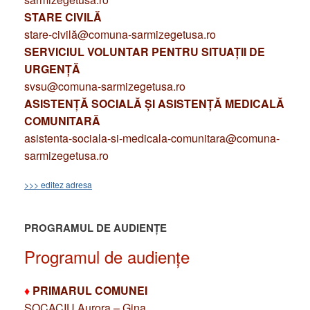
STARE CIVILĂ
stare-civilă@comuna-sarmizegetusa.ro
SERVICIUL VOLUNTAR PENTRU SITUAȚII DE
URGENȚĂ
svsu@comuna-sarmizegetusa.ro
ASISTENȚĂ SOCIALĂ ȘI ASISTENȚĂ MEDICALĂ
COMUNITARĂ
asistenta-sociala-si-medicala-comunitara@comuna-
sarmizegetusa.ro
>>> editez adresa
PROGRAMUL DE AUDIENȚE
Programul de audiențe
♦
PRIMARUL COMUNEI
SOCACIU Aurora – Gina