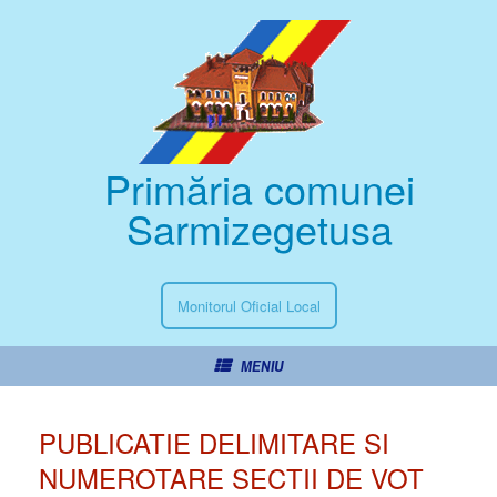
Primăria comunei
Sarmizegetusa
Monitorul Oficial Local
MENIU
PUBLICATIE DELIMITARE SI
NUMEROTARE SECTII DE VOT