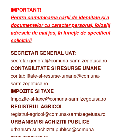
IMPORTANT!
Pentru comunicarea cărții de identitate și a
documentelor cu caracter personal, folosiți
adresele de mai jos, în funcție de specificul
solicitării
SECRETAR GENERAL UAT:
secretar-general@comuna-sarmizegetusa.ro
CONTABILITATE SI RESURSE UMANE
contabilitate-si-resurse-umane@comuna-
sarmizegetusa.ro
IMPOZITE SI TAXE
impozite-si-taxe@comuna-sarmizegetusa.ro
REGISTRUL AGRICOL
registrul-agricol@comuna-sarmizegetusa.ro
URBANISM SI ACHIZITII PUBLICE
urbanism-si-achizitii-publice@comuna-
sarmizegetusa.ro