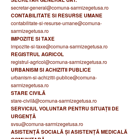
secretar-general@comuna-sarmizegetusa.ro
CONTABILITATE SI RESURSE UMANE
contabilitate-si-resurse-umane@comuna-
sarmizegetusa.ro
IMPOZITE SI TAXE
impozite-si-taxe@comuna-sarmizegetusa.ro
REGISTRUL AGRICOL
registrul-agricol@comuna-sarmizegetusa.ro
URBANISM SI ACHIZITII PUBLICE
urbanism-si-achizitii-publice@comuna-
sarmizegetusa.ro
STARE CIVILĂ
stare-civilă@comuna-sarmizegetusa.ro
SERVICIUL VOLUNTAR PENTRU SITUAȚII DE
URGENȚĂ
svsu@comuna-sarmizegetusa.ro
ASISTENȚĂ SOCIALĂ ȘI ASISTENȚĂ MEDICALĂ