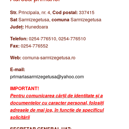
Str.
Principala, nr. 4,
Cod postal:
337415
Sat
Sarmizegetusa,
comuna
Sarmizegetusa
Județ:
Hunedoara
Telefon:
0254-776510, 0254-776510
Fax:
0254-776552
Web:
comuna-sarmizegetusa.ro
E-mail:
primariasarmizegetusa@yahoo.com
IMPORTANT!
Pentru comunicarea cărții de identitate și a
documentelor cu caracter personal, folosiți
adresele de mai jos, în funcție de specificul
solicitării
SECRETAR GENERAL UAT: