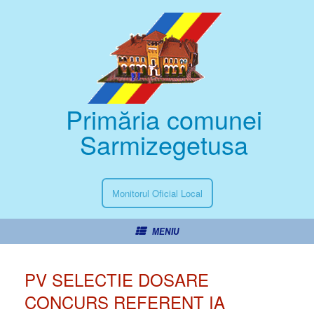
Primăria comunei
Sarmizegetusa
Monitorul Oficial Local
MENIU
PV SELECTIE DOSARE
CONCURS REFERENT IA