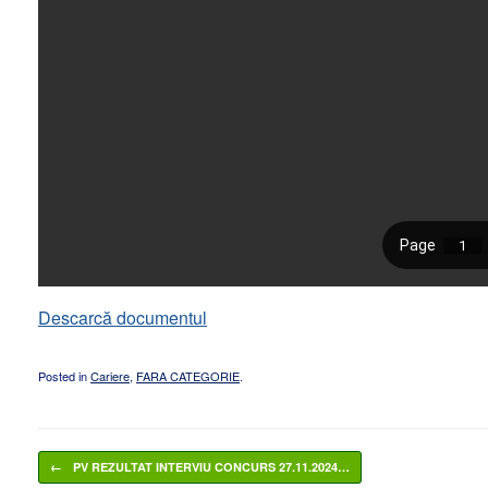
Descarcă documentul
Posted in
Cariere
,
FARA CATEGORIE
.
Post navigation
←
PV REZULTAT INTERVIU CONCURS 27.11.2024…