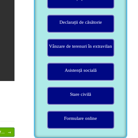
Declarații de căsătorie
Vânzare de terenuri în extravilan
Asistență socială
Stare civilă
Formulare online
NT…
→