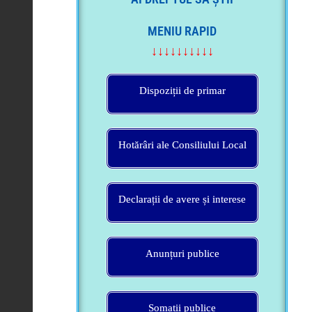
MENIU RAPID
↓↓↓↓↓↓↓↓↓↓
Dispoziții de primar
Hotărâri ale Consiliului Local
Declarații de avere și interese
Anunțuri publice
Somații publice