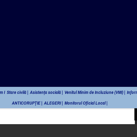
omunei Sarmizegetusa
m I
Stare civilă |
Asistența socială |
Venitul Minim de Incluziune (VMI) |
Inform
ANTICORUPȚIE |
ALEGERI |
Monitorul Oficial Local |
 27.11.2024- REFERENT treapta IA