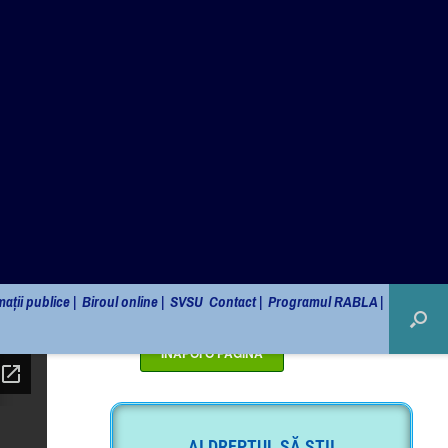
Monitorul Oficial Local
ații publice |
Biroul online |
SVSU
Contact |
Programul RABLA |
Sidebarr
AI DREPTUL SĂ ȘTII