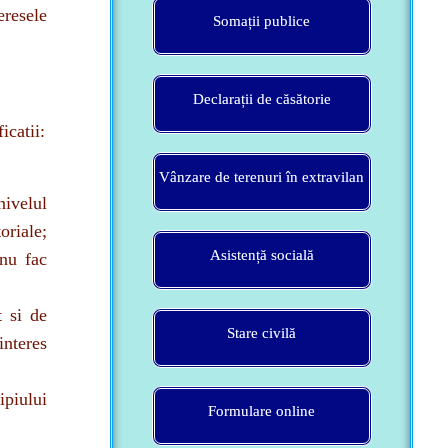
Declarații de căsătorie
icatii:
Vânzare de terenuri în extravilan
nivelul
oriale;
Asistență socială
 nu fac
t si de
Stare civilă
interes
piului
Formulare online