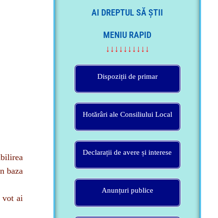
MENIU RAPID
↓↓↓↓↓↓↓↓↓↓
Dispoziții de primar
Hotărâri ale Consiliului Local
Declarații de avere și interese
bilirea
in baza
Anunțuri publice
 vot ai
eresele
Somații publice