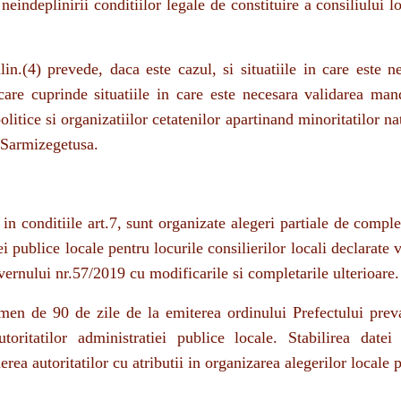
lin.(4) prevede, daca este cazul, si situatiile in care este n
care cuprinde situatiile in care este necesara validarea man
litice si organizatiilor cetatenilor apartinand minoritatilor na
 Sarmizegetusa.
t in conditiile art.7, sunt organizate alegeri partiale de comple
ei publice locale pentru locurile consilierilor locali declarate 
vernului nr.57/2019 cu modificarile si completarile ulterioare.
ermen de 90 de zile de la emiterea ordinului Prefectului prev
utoritatilor administratiei publice locale. Stabilirea datei
rea autoritatilor cu atributii in organizarea alegerilor locale 