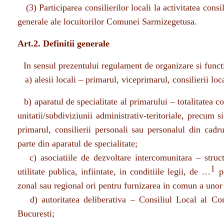
generale ale locuitorilor Comunei Sarmizegetusa.
Art.2. Definitii generale
In sensul prezentului regulament de organizare si functi
a) alesii locali – primarul, viceprimarul, consilierii l
b) aparatul de specialitate al primarului – totalitatea c
unitatii/subdiviziunii administrativ-teritoriale, precum si
primarul, consilierii personali sau personalul din cadr
parte din aparatul de specialitate;
c) asociatiile de dezvoltare intercomunitara – structu
1
utilitate publica, infiintate, in conditiile legii, de …
pe
zonal sau regional ori pentru furnizarea in comun a unor 
d) autoritatea deliberativa – Consiliul Local al Com
Bucuresti;
e) autoritatea executiva – primarul Comunei Srmizeget