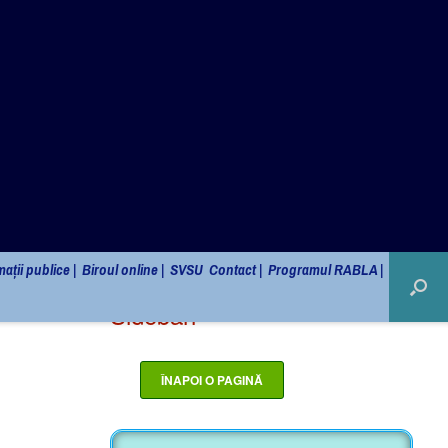
Monitorul Oficial Local
ații publice |
Biroul online |
SVSU
Contact |
Programul RABLA |
Sidebarr
AI DREPTUL SĂ ȘTII