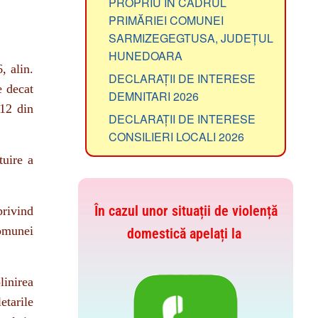
PRIMĂRIEI COMUNEI
SARMIZEGEGTUSA, JUDEȚUL
HUNEDOARA
, alin.
DECLARAȚII DE INTERESE
e decat
DEMNITARI 2026
112 din
DECLARAȚII DE INTERESE
CONSILIERI LOCALI 2026
tuire a
În cazul unor situații de violență
privind
comunei
domestică apelați la
linirea
etarile
cal, in