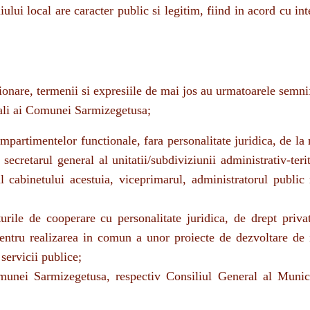
onare, termenii si expresiile de mai jos au urmatoarele semnif
ocali ai Comunei Sarmizegetusa;
ompartimentelor functionale, fara personalitate juridica, de la 
 secretarul general al unitatii/subdiviziunii administrativ-terit
ul cabinetului acestuia, viceprimarul, administratorul public
rile de cooperare cu personalitate juridica, de drept priva
ntru realizarea in comun a unor proiecte de dezvoltare de 
servicii publice;
unei Sarmizegetusa, respectiv Consiliul General al Munici
usa;