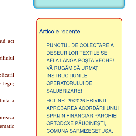
Articole recente
nui act
PUNCTUL DE COLECTARE A
DEȘEURILOR TEXTILE SE
iliului
AFLĂ LÂNGĂ POȘTA VECHE!
VĂ RUGĂM SĂ URMAȚI
licarii
INSTRUCȚIUNILE
OPERATORULUI DE
 legii;
SALUBRIZARE!
HCL NR. 29/2026 PRIVIND
inta a
APROBAREA ACORDĂRII UNUI
SPRIJIN FINANCIAR PAROHIEI
ntreaza
ORTODOXE PĂUCINEȘTI,
hematic
COMUNA SARMIZEGETUSA,
JUDEȚUL HUNEDOARA
ala, cu