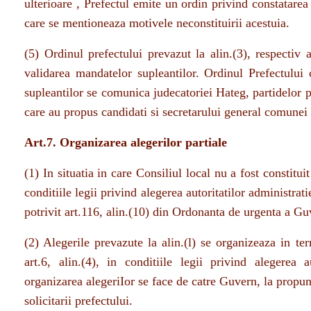
care se mentioneaza motivele neconstituirii acestuia.
(5) Ordinul prefectului prevazut la alin.(3), respectiv a
validarea mandatelor supleantilor. Ordinul Prefectului 
supleantilor se comunica judecatoriei Hateg, partidelor po
care au propus candidati si secretarului general comunei
Art.7. Organizarea alegerilor partiale
(1) In situatia in care Consiliul local nu a fost constitui
conditiile legii privind alegerea autoritatilor administrati
potrivit art.116, alin.(10) din Ordonanta de urgenta a Gu
(2) Alegerile prevazute la alin.(l) se organizeaza in t
art.6, alin.(4), in conditiile legii privind alegerea a
organizarea alegeriIor se face de catre Guvern, la propune
solicitarii prefectului.