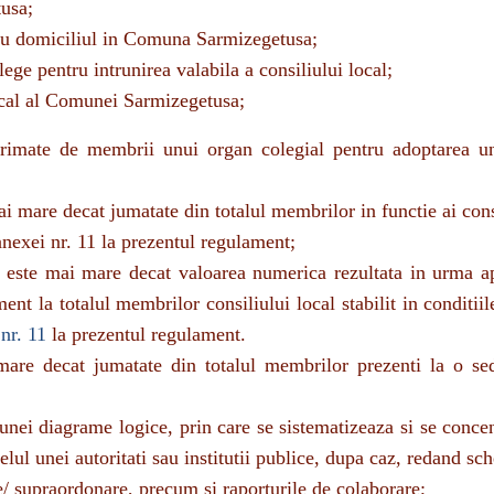
e cu domiciliul in Comuna Sarmizegetusa;
 pentru intrunirea valabila a consiliului local;
ocal al Comunei Sarmizegetusa;
primate de membrii unui organ colegial pentru adoptarea u
i mare decat jumatate din totalul membrilor in functie ai cons
 anexei nr. 11 la prezentul regulament;
este mai mare decat valoarea numerica rezultata in urma ap
ment la totalul membrilor consiliului local stabilit in conditiile
nr. 11
la prezentul regulament.
re decat jumatate din totalul membrilor prezenti la o sed
ei diagrame logice, prin care se sistematizeaza si se conce
lul unei autoritati sau institutii publice, dupa caz, redand sc
re/ supraordonare, precum si raporturile de colaborare;
ala fara personalitate juridica si fara capacitate procesu