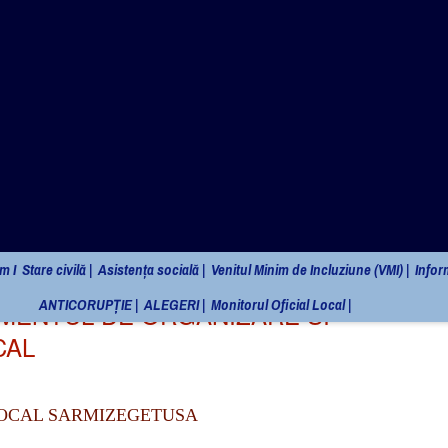
omunei Sarmizegetusa
m I
Stare civilă |
Asistența socială |
Venitul Minim de Incluziune (VMI) |
Inform
ANTICORUPȚIE |
ALEGERI |
Monitorul Oficial Local |
AMENTUL DE ORGANIZARE SI
CAL
LOCAL SARMIZEGETUSA