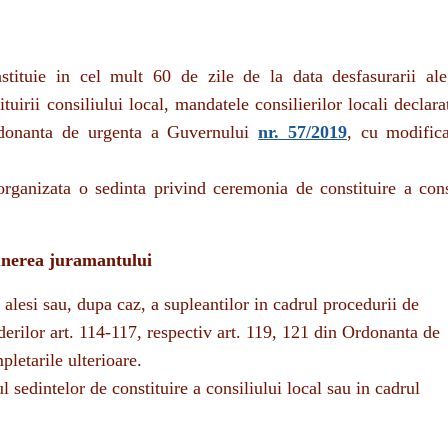
tituie in cel mult 60 de zile de la data desfasurarii ale
tuirii consiliului local, mandatele consilierilor locali declarat
Ordonanta de urgenta a Guvernului
nr. 57/2019
, cu modifica
rganizata o sedinta privind ceremonia de constituire a cons
punerea juramantului
i alesi sau, dupa caz, a supleantilor in cadrul procedurii de
ederilor art. 114-117, respectiv art. 119, 121 din Ordonanta de
pletarile ulterioare.
 sedintelor de constituire a consiliului local sau in cadrul