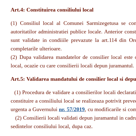
Art.4: Constituirea consiliului local
(1) Consiliul local al Comunei Sarmizegetusa se cons
autoritatilor administratiei publice locale. Anterior consti
sunt validate in condiiile prevazute la art.114 din 
completarile ulterioare.
(2) Dupa validarea mandatelor de consilier local este o
local, ocazie cu care consilierii locali depun juramantul.
Art.5: Validarea mandatului de consilier local si de
(1) Procedura de validare a consilierilor locali declarat
constituire a consiliului local se realizeaza potrivit prev
urgenta a Guvernului
nr. 57/2019
, cu modificarile si com
(2) Consilierii locali validati depun juramantul in cadrul
sedintelor consiliului local, dupa caz.