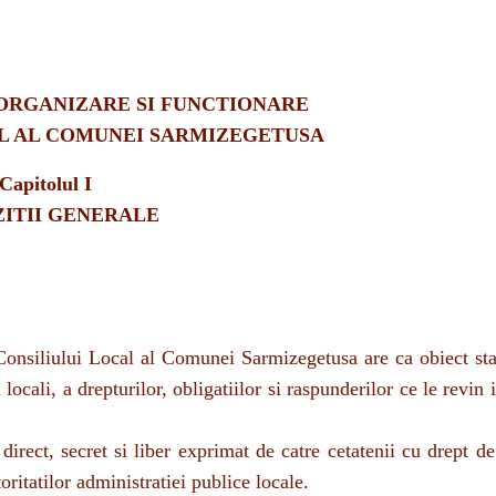
ORGANIZARE SI FUNCTIONARE
AL AL COMUNEI SARMIZEGETUSA
Capitolul I
ZITII GENERALE
Consiliului Local al Comunei Sarmizegetusa are ca obiect sta
locali, a drepturilor, obligatiilor si raspunderilor ce le revin 
direct, secret si liber exprimat de catre cetatenii cu drept de
ritatilor administratiei publice locale.
iului local are caracter public si legitim, fiind in acord cu int