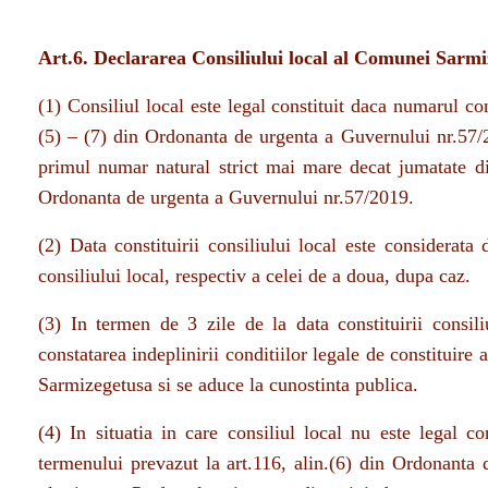
Art.6. Declararea Consiliului local al Comunei Sarmiz
(1) Consiliul local este legal constituit daca numarul con
(5) – (7) din Ordonanta de urgenta a Guvernului nr.57/2
primul numar natural strict mai mare decat jumatate din
Ordonanta de urgenta a Guvernului nr.57/2019.
(2) Data constituirii consiliului local este considerata
consiliului local, respectiv a celei de a doua, dupa caz.
(3) In termen de 3 zile de la data constituirii consili
constatarea indeplinirii conditiilor legale de constituire
Sarmizegetusa si se aduce la cunostinta publica.
(4) In situatia in care consiliul local nu este legal co
termenului prevazut la art.116, alin.(6) din Ordonanta 
ulterioare , Prefectul emite un ordin privind constatarea n