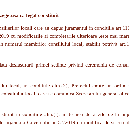
egetusa ca legal constituit
silierilor locali care au depus juramantul in conditiile art.116
019 cu modificarile si completarile ulterioare ,este mai mar
 numarul membrilor consiliului local, stabilit potrivit art.
 data desfasurarii primei sedinte privind ceremonia de consti
ului local, in conditiile alin.(2), Prefectul emite un ordin 
 a consiliului local, care se comunica Secretarului general al 
nstituit in conditiile alin.(l), in termen de 3 zile de la imp
de urgenta a Guvernului nr.57/2019 cu modificarile si compl
eindeplinirii conditiilor legale de constituire a consiliului lo