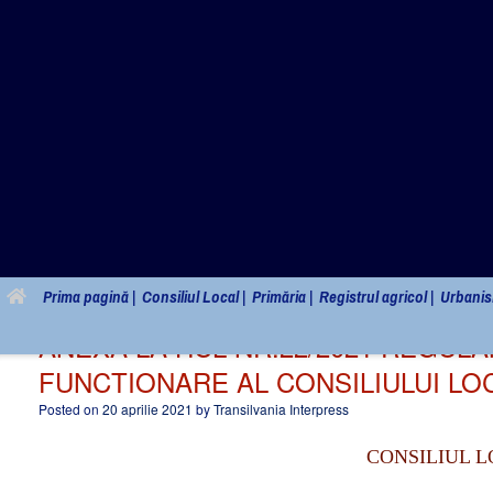
Primăria c
Prima pagină |
Consiliul Local |
Primăria |
Registrul agricol |
Urbanis
ANEXA LA HCL NR.22/2021 REGUL
FUNCTIONARE AL CONSILIULUI LO
Posted on
20 aprilie 2021
by
Transilvania Interpress
CONSILIUL 
ANEXA LA HCL NR.22/2021