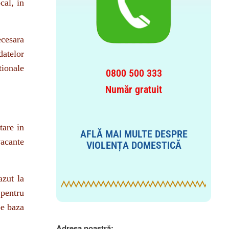
ecesara
datelor
tionale
0800 500 333
Număr gratuit
tare in
AFLĂ MAI MULTE DESPRE
vacante
VIOLENȚA DOMESTICĂ
azut la
 pentru
pe baza
Adresa noastră: