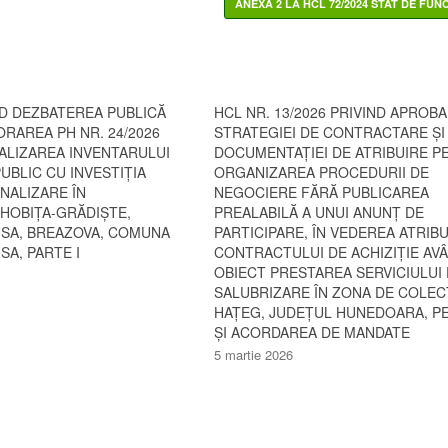
ND DEZBATEREA PUBLICĂ
HCL NR. 13/2026 PRIVIND APROB
ORAREA PH NR. 24/2026
STRATEGIEI DE CONTRACTARE ȘI
ALIZAREA INVENTARULUI
DOCUMENTAȚIEI DE ATRIBUIRE P
UBLIC CU INVESTIȚIA
ORGANIZAREA PROCEDURII DE
ANALIZARE ÎN
NEGOCIERE FĂRĂ PUBLICAREA
 HOBIȚA-GRĂDIȘTE,
PREALABILĂ A UNUI ANUNȚ DE
SA, BREAZOVA, COMUNA
PARTICIPARE, ÎN VEDEREA ATRIBUI
A, PARTE I
CONTRACTULUI DE ACHIZIȚIE AV
OBIECT PRESTAREA SERVICIULUI
SALUBRIZARE ÎN ZONA DE COLEC
HAȚEG, JUDEȚUL HUNEDOARA, 
ȘI ACORDAREA DE MANDATE
5 martie 2026