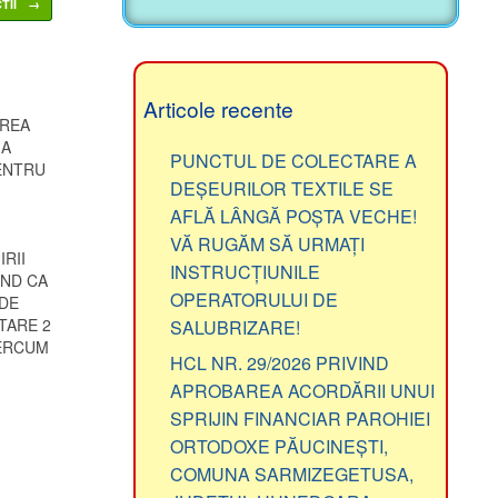
Articole recente
AREA
 A
PUNCTUL DE COLECTARE A
ENTRU
DEȘEURILOR TEXTILE SE
AFLĂ LÂNGĂ POȘTA VECHE!
VĂ RUGĂM SĂ URMAȚI
RII
INSTRUCȚIUNILE
ÂND CA
OPERATORULUI DE
 DE
TARE 2
SALUBRIZARE!
PERCUM
HCL NR. 29/2026 PRIVIND
APROBAREA ACORDĂRII UNUI
SPRIJIN FINANCIAR PAROHIEI
ORTODOXE PĂUCINEȘTI,
COMUNA SARMIZEGETUSA,
JUDEȚUL HUNEDOARA