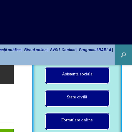
Declarații de căsătorie
Vânzare de terenuri în extravilan
Asistență socială
Stare civilă
Formulare online
TII
→