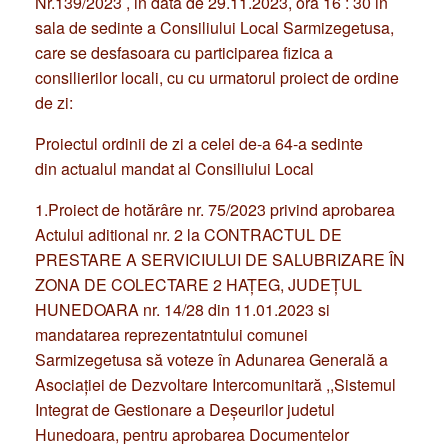
Nr.139/2023 , in data de 29.11.2023, ora 16 : 30 in
sala de sedinte a Consiliului Local Sarmizegetusa,
care se desfasoara cu participarea fizica a
consilierilor locali, cu cu urmatorul proiect de ordine
de zi:
Proiectul ordinii de zi a celei de-a 64-a sedinte
din actualul mandat al Consiliului Local
1.Proiect de hotărâre nr. 75/2023 privind aprobarea
Actului aditional nr. 2 la CONTRACTUL DE
PRESTARE A SERVICIULUI DE SALUBRIZARE ÎN
ZONA DE COLECTARE 2 HAȚEG, JUDEȚUL
HUNEDOARA nr. 14/28 din 11.01.2023 si
mandatarea reprezentatntului comunei
Sarmizegetusa să voteze în Adunarea Generală a
Asociației de Dezvoltare Intercomunitară ,,Sistemul
Integrat de Gestionare a Deșeurilor judetul
Hunedoara, pentru aprobarea Documentelor