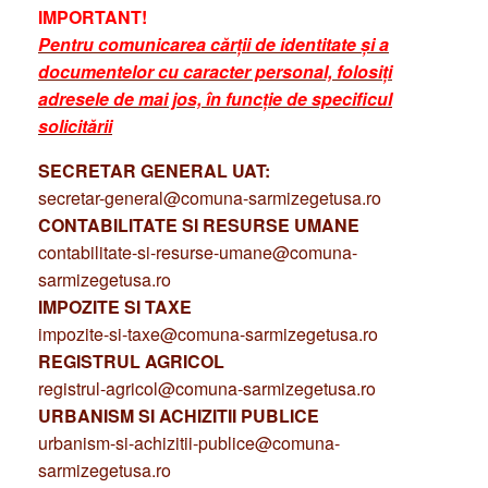
IMPORTANT!
Pentru comunicarea cărții de identitate și a
documentelor cu caracter personal, folosiți
adresele de mai jos, în funcție de specificul
solicitării
SECRETAR GENERAL UAT:
secretar-general@comuna-sarmizegetusa.ro
CONTABILITATE SI RESURSE UMANE
contabilitate-si-resurse-umane@comuna-
sarmizegetusa.ro
IMPOZITE SI TAXE
impozite-si-taxe@comuna-sarmizegetusa.ro
REGISTRUL AGRICOL
registrul-agricol@comuna-sarmizegetusa.ro
URBANISM SI ACHIZITII PUBLICE
urbanism-si-achizitii-publice@comuna-
sarmizegetusa.ro