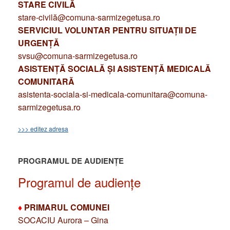
STARE CIVILĂ
stare-civilă@comuna-sarmizegetusa.ro
SERVICIUL VOLUNTAR PENTRU SITUAȚII DE
URGENȚĂ
svsu@comuna-sarmizegetusa.ro
ASISTENȚĂ SOCIALĂ ȘI ASISTENȚĂ MEDICALĂ
COMUNITARĂ
asistenta-sociala-si-medicala-comunitara@comuna-
sarmizegetusa.ro
>>> editez adresa
PROGRAMUL DE AUDIENȚE
Programul de audiențe
♦
PRIMARUL COMUNEI
SOCACIU Aurora – Gina