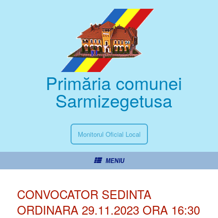
Primăria comunei
Sarmizegetusa
Monitorul Oficial Local
MENIU
CONVOCATOR SEDINTA
ORDINARA 29.11.2023 ORA 16:30