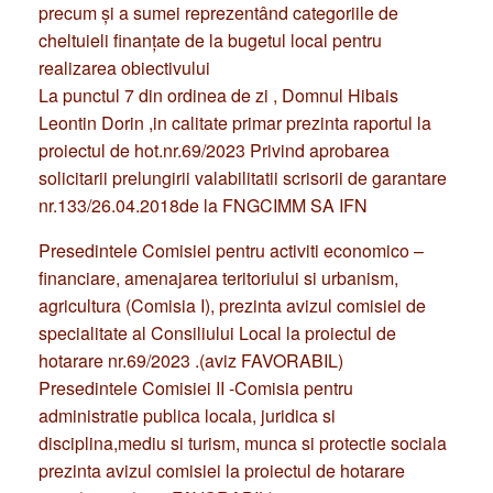
precum și a sumei reprezentând categoriile de
cheltuieli finanțate de la bugetul local pentru
realizarea obiectivului
La punctul 7 din ordinea de zi , Domnul Hibais
Leontin Dorin ,in calitate primar prezinta raportul la
proiectul de hot.nr.69/2023 Privind aprobarea
solicitarii prelungirii valabilitatii scrisorii de garantare
nr.133/26.04.2018de la FNGCIMM SA IFN
Presedintele Comisiei pentru activiti economico –
financiare, amenajarea teritoriului si urbanism,
agricultura (Comisia I), prezinta avizul comisiei de
specialitate al Consiliului Local la proiectul de
hotarare nr.69/2023 .(aviz FAVORABIL)
Presedintele Comisiei II -Comisia pentru
administratie publica locala, juridica si
disciplina,mediu si turism, munca si protectie sociala
prezinta avizul comisiei la proiectul de hotarare