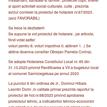
invatamant, sanatate si familie , protectie copii, tineret
si sport activitati social-culturale, culte , prezinta
avizul comisiei la proiectul de hotarare nr.67/2023 .
(aviz FAVORABIL)
Se trece la dezbaterii:
Se supune la vot proiectul de hotarare , pe articole,
fiind votat astfel:
voturi pentru 8; voturi impotriva 0; abtineri 1. .( Se
abtine doamna consilier Obrejan Pamela Corina).
Se adopta Hotararea Consiliului Local nr. 65 din
31.10.2023 privind Rectificarea a VII a bugetului local
al comunei Sarmizegetusa pe annul 2023
La punctul 6 din ordinea de zi , Domnul Hibais
Leontin Dorin ,in calitate primar prezinta raportul la
proiectul de hot.nr.68/2023 privind aprobarea
proiectului tehnic, a indicatorilor tehnico-economici