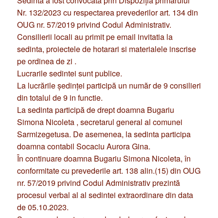
Sedinta a fost convocata prin Dispoziţia primarului
Nr. 132/2023 cu respectarea prevederilor art. 134 din
OUG nr. 57/2019 privind Codul Administrativ.
Consilierii locali au primit pe email invitatia la
sedinta, proiectele de hotarari si materialele inscrise
pe ordinea de zi .
Lucrarile sedintei sunt publice.
La lucrările şedinţei participă un număr de 9 consilieri
din totalul de 9 in functie.
La sedinta participă de drept doamna Bugariu
Simona Nicoleta , secretarul general al comunei
Sarmizegetusa. De asemenea, la sedinta participa
doamna contabil Socaciu Aurora Gina.
În continuare doamna Bugariu Simona Nicoleta, în
conformitate cu prevederile art. 138 alin.(15) din OUG
nr. 57/2019 privind Codul Administrativ prezintă
procesul verbal al al sedintei extraordinare din data
de 05.10.2023.