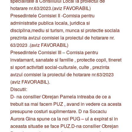
specialitate a Consiliului Local la proiectul de
hotarare nr.63/2023.(aviz FAVORABIL)
Presedintele Comisiei II -Comisia pentru
administratie publica locala, juridica si
disciplina,mediu si turism, munca si protectie sociala
prezinta avizul comisiei la proiectul de hotarare nr.
63/2023 .(aviz FAVORABIL)
Presedintele Comisiei III – Comisia pentru
invatamant, sanatate si familie , protectie copii, tineret
si sport activitati social-culturale, culte , prezinta
avizul comisiei la proiectul de hotarare nr.63/2023
(aviz FAVORABIL).
Discutii:
D- na consilier Obrejan Pamela intreaba de ce a
trebuit sa mai facem PUZ , avand in vedere ca acesta
presupune costuri suplimentare. D na Socaciu
Aurora Gina spune ca la noi PUG – ul a expirat si in
aceasta situatie se face PUZ.D-na consilier Obrejan