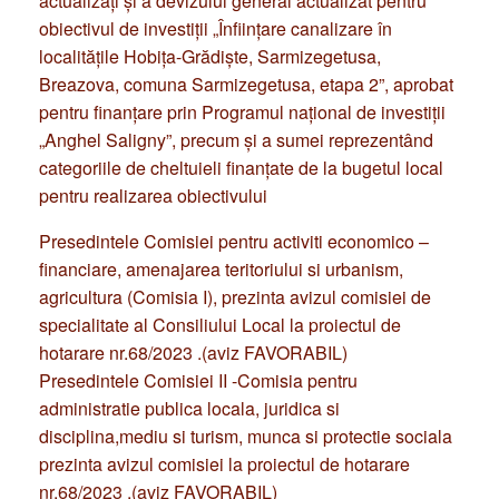
actualizați și a devizului general actualizat pentru
obiectivul de investiții „Înfiinţare canalizare în
localităţile Hobiţa-Grădişte, Sarmizegetusa,
Breazova, comuna Sarmizegetusa, etapa 2”, aprobat
pentru finanțare prin Programul național de investiții
„Anghel Saligny”, precum și a sumei reprezentând
categoriile de cheltuieli finanțate de la bugetul local
pentru realizarea obiectivului
Presedintele Comisiei pentru activiti economico –
financiare, amenajarea teritoriului si urbanism,
agricultura (Comisia I), prezinta avizul comisiei de
specialitate al Consiliului Local la proiectul de
hotarare nr.68/2023 .(aviz FAVORABIL)
Presedintele Comisiei II -Comisia pentru
administratie publica locala, juridica si
disciplina,mediu si turism, munca si protectie sociala
prezinta avizul comisiei la proiectul de hotarare
nr.68/2023 .(aviz FAVORABIL)