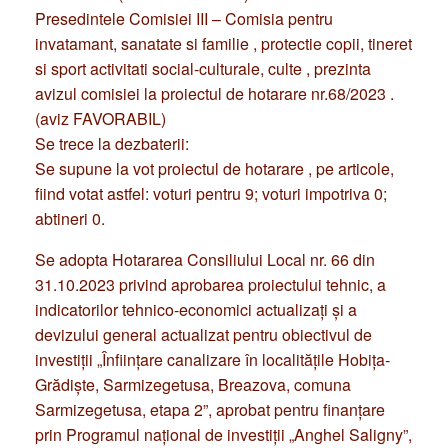
Presedintele Comisiei III – Comisia pentru
invatamant, sanatate si familie , protectie copii, tineret
si sport activitati social-culturale, culte , prezinta
avizul comisiei la proiectul de hotarare nr.68/2023 .
(aviz FAVORABIL)
Se trece la dezbaterii:
Se supune la vot proiectul de hotarare , pe articole,
fiind votat astfel: voturi pentru 9; voturi impotriva 0;
abtineri 0.
Se adopta Hotararea Consiliului Local nr. 66 din
31.10.2023 privind aprobarea proiectului tehnic, a
indicatorilor tehnico-economici actualizați și a
devizului general actualizat pentru obiectivul de
investiții „Înfiinţare canalizare în localităţile Hobiţa-
Grădişte, Sarmizegetusa, Breazova, comuna
Sarmizegetusa, etapa 2”, aprobat pentru finanțare
prin Programul național de investiții „Anghel Saligny”,