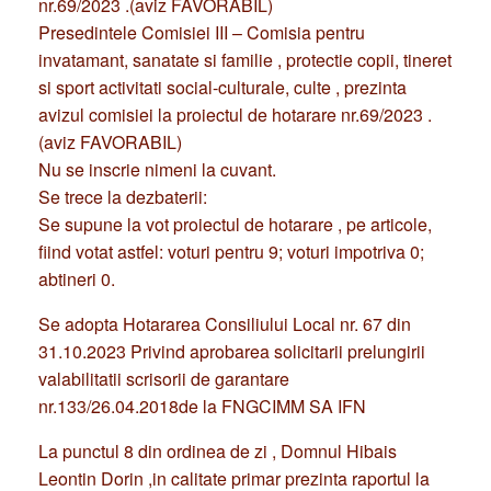
nr.69/2023 .(aviz FAVORABIL)
Presedintele Comisiei III – Comisia pentru
invatamant, sanatate si familie , protectie copii, tineret
si sport activitati social-culturale, culte , prezinta
avizul comisiei la proiectul de hotarare nr.69/2023 .
(aviz FAVORABIL)
Nu se inscrie nimeni la cuvant.
Se trece la dezbaterii:
Se supune la vot proiectul de hotarare , pe articole,
fiind votat astfel: voturi pentru 9; voturi impotriva 0;
abtineri 0.
Se adopta Hotararea Consiliului Local nr. 67 din
31.10.2023 Privind aprobarea solicitarii prelungirii
valabilitatii scrisorii de garantare
nr.133/26.04.2018de la FNGCIMM SA IFN
La punctul 8 din ordinea de zi , Domnul Hibais
Leontin Dorin ,in calitate primar prezinta raportul la