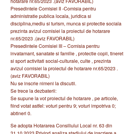
hotarare nr.65/2023 .(aviz FAVORABIL)
Presedintele Comisiei II -Comisia pentru
administratie publica locala, juridica si
disciplina,mediu si turism, munca si protectie sociala
prezinta avizul comisiei la proiectul de hotarare
nr.65/2023 .(aviz FAVORABIL)
Presedintele Comisiei III – Comisia pentru
invatamant, sanatate si familie , protectie copii, tineret
si sport activitati social-culturale, culte , prezinta
avizul comisiei la proiectul de hotarare nr.65/2023 .
(aviz FAVORABIL)
Nu se inscrie nimeni la discutii.
Se trece la dezbaterii:
Se supune la vot proiectul de hotarare , pe articole,
fiind votat astfel: voturi pentru 9; voturi impotriva 0;
abtineri 0.
Se adopta Hotararea Consiliului Local nr. 63 din
31.10.2023 Privind analiza stadiului de inscriere a