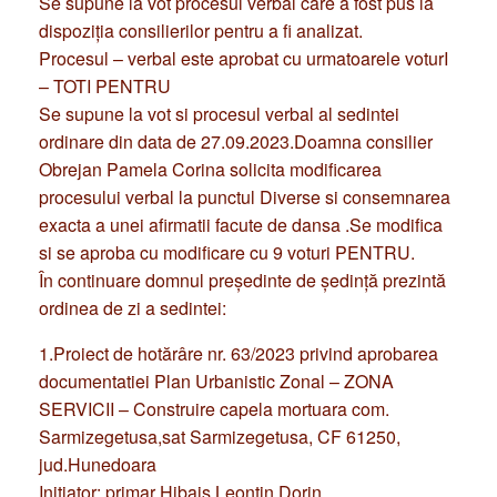
Se supune la vot procesul verbal care a fost pus la
dispoziţia consilierilor pentru a fi analizat.
Procesul – verbal este aprobat cu urmatoarele voturI
– TOTI PENTRU
Se supune la vot si procesul verbal al sedintei
ordinare din data de 27.09.2023.Doamna consilier
Obrejan Pamela Corina solicita modificarea
procesului verbal la punctul Diverse si consemnarea
exacta a unei afirmatii facute de dansa .Se modifica
si se aproba cu modificare cu 9 voturi PENTRU.
În continuare domnul preşedinte de şedinţă prezintă
ordinea de zi a sedintei:
1.Proiect de hotărâre nr. 63/2023 privind aprobarea
documentatiei Plan Urbanistic Zonal – ZONA
SERVICII – Construire capela mortuara com.
Sarmizegetusa,sat Sarmizegetusa, CF 61250,
jud.Hunedoara
Iniţiator: primar Hibais Leontin Dorin