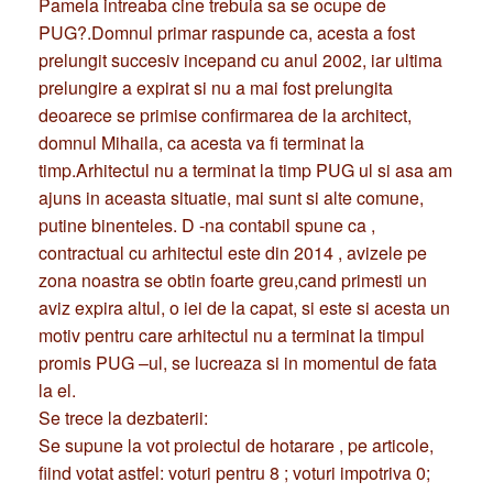
Pamela intreaba cine trebuia sa se ocupe de
PUG?.Domnul primar raspunde ca, acesta a fost
prelungit succesiv incepand cu anul 2002, iar ultima
prelungire a expirat si nu a mai fost prelungita
deoarece se primise confirmarea de la architect,
domnul Mihaila, ca acesta va fi terminat la
timp.Arhitectul nu a terminat la timp PUG ul si asa am
ajuns in aceasta situatie, mai sunt si alte comune,
putine binenteles. D -na contabil spune ca ,
contractual cu arhitectul este din 2014 , avizele pe
zona noastra se obtin foarte greu,cand primesti un
aviz expira altul, o iei de la capat, si este si acesta un
motiv pentru care arhitectul nu a terminat la timpul
promis PUG –ul, se lucreaza si in momentul de fata
la el.
Se trece la dezbaterii:
Se supune la vot proiectul de hotarare , pe articole,
fiind votat astfel: voturi pentru 8 ; voturi impotriva 0;