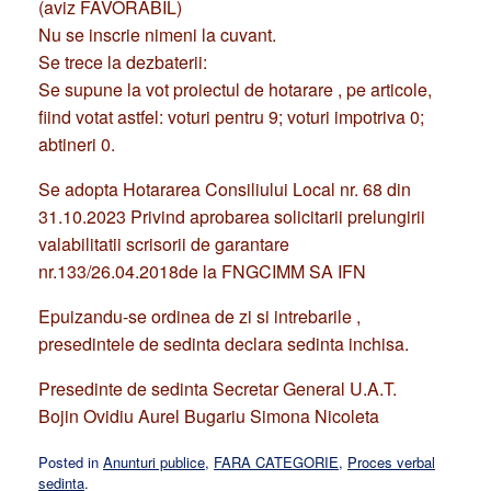
(aviz FAVORABIL)
Nu se inscrie nimeni la cuvant.
Se trece la dezbaterii:
Se supune la vot proiectul de hotarare , pe articole,
fiind votat astfel: voturi pentru 9; voturi impotriva 0;
abtineri 0.
Se adopta Hotararea Consiliului Local nr. 68 din
31.10.2023 Privind aprobarea solicitarii prelungirii
valabilitatii scrisorii de garantare
nr.133/26.04.2018de la FNGCIMM SA IFN
Epuizandu-se ordinea de zi si intrebarile ,
presedintele de sedinta declara sedinta inchisa.
Presedinte de sedinta Secretar General U.A.T.
Bojin Ovidiu Aurel Bugariu Simona Nicoleta
Posted in
Anunturi publice
,
FARA CATEGORIE
,
Proces verbal
sedinta
.