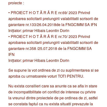
proiecte :
• PROIECT H O T Ă R Â R E nr.69/ 2023 Privind
aprobarea solicitarii prelungirii valabilitatii scrisorii de
garantare nr.133/26.04.2018de la FNGCIMM SA IFN
Iniţiator: primar Hibais Leontin Dorin
• PROIECT H O T Ă R Â R E nr.70/ 2023 Privind
aprobarea solicitarii prelungirii valabilitatii scrisorii de
garantare nr.358 /25.07.2018 de la FNGCIMM SA
IFN
Iniţiator: primar Hibais Leontin Dorin
Se supune la vot ordinea de zi cu suplimentarea si se
aproba cu urmatoarele voturi TOTI PENTRU.
Nu exista consilieri care sa anunte ca se afla in stare
de incompatibilitate ori conflict de interese cu privire
la vreunul dintre proiectele de pe ordinea de zi, astfel
se constata faptul ca nu exista situatii prevazute la