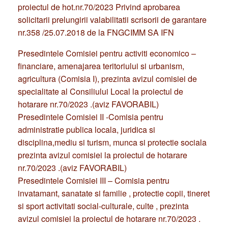
proiectul de hot.nr.70/2023 Privind aprobarea
solicitarii prelungirii valabilitatii scrisorii de garantare
nr.358 /25.07.2018 de la FNGCIMM SA IFN
Presedintele Comisiei pentru activiti economico –
financiare, amenajarea teritoriului si urbanism,
agricultura (Comisia I), prezinta avizul comisiei de
specialitate al Consiliului Local la proiectul de
hotarare nr.70/2023 .(aviz FAVORABIL)
Presedintele Comisiei II -Comisia pentru
administratie publica locala, juridica si
disciplina,mediu si turism, munca si protectie sociala
prezinta avizul comisiei la proiectul de hotarare
nr.70/2023 .(aviz FAVORABIL)
Presedintele Comisiei III – Comisia pentru
invatamant, sanatate si familie , protectie copii, tineret
si sport activitati social-culturale, culte , prezinta
avizul comisiei la proiectul de hotarare nr.70/2023 .