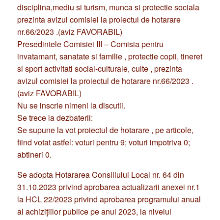
disciplina,mediu si turism, munca si protectie sociala
prezinta avizul comisiei la proiectul de hotarare
nr.66/2023 .(aviz FAVORABIL)
Presedintele Comisiei III – Comisia pentru
invatamant, sanatate si familie , protectie copii, tineret
si sport activitati social-culturale, culte , prezinta
avizul comisiei la proiectul de hotarare nr.66/2023 .
(aviz FAVORABIL)
Nu se inscrie nimeni la discutii.
Se trece la dezbaterii:
Se supune la vot proiectul de hotarare , pe articole,
fiind votat astfel: voturi pentru 9; voturi impotriva 0;
abtineri 0.
Se adopta Hotararea Consiliului Local nr. 64 din
31.10.2023 privind aprobarea actualizarii anexei nr.1
la HCL 22/2023 privind aprobarea programului anual
al achiziţiilor publice pe anul 2023, la nivelul