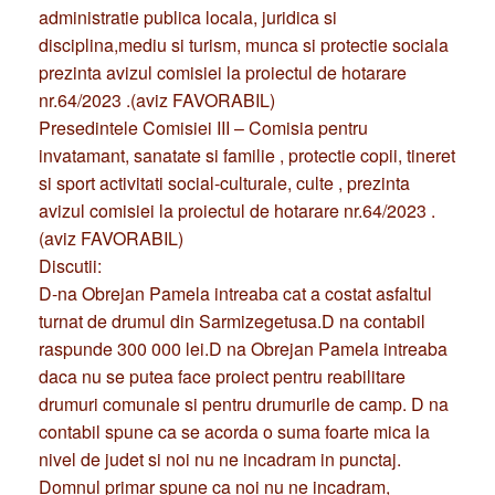
administratie publica locala, juridica si
disciplina,mediu si turism, munca si protectie sociala
prezinta avizul comisiei la proiectul de hotarare
nr.64/2023 .(aviz FAVORABIL)
Presedintele Comisiei III – Comisia pentru
invatamant, sanatate si familie , protectie copii, tineret
si sport activitati social-culturale, culte , prezinta
avizul comisiei la proiectul de hotarare nr.64/2023 .
(aviz FAVORABIL)
Discutii:
D-na Obrejan Pamela intreaba cat a costat asfaltul
turnat de drumul din Sarmizegetusa.D na contabil
raspunde 300 000 lei.D na Obrejan Pamela intreaba
daca nu se putea face proiect pentru reabilitare
drumuri comunale si pentru drumurile de camp. D na
contabil spune ca se acorda o suma foarte mica la
nivel de judet si noi nu ne incadram in punctaj.
Domnul primar spune ca noi nu ne incadram,