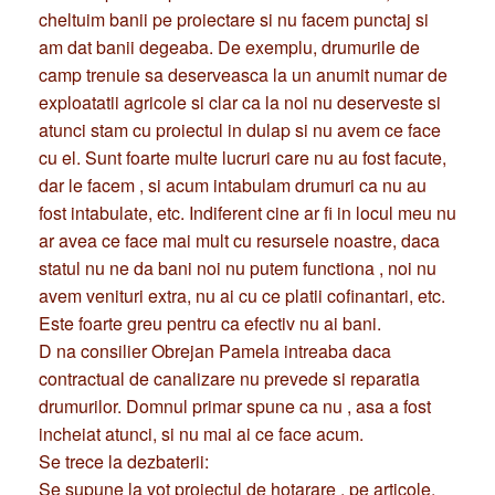
cheltuim banii pe proiectare si nu facem punctaj si
am dat banii degeaba. De exemplu, drumurile de
camp trenuie sa deserveasca la un anumit numar de
exploatatii agricole si clar ca la noi nu deserveste si
atunci stam cu proiectul in dulap si nu avem ce face
cu el. Sunt foarte multe lucruri care nu au fost facute,
dar le facem , si acum intabulam drumuri ca nu au
fost intabulate, etc. Indiferent cine ar fi in locul meu nu
ar avea ce face mai mult cu resursele noastre, daca
statul nu ne da bani noi nu putem functiona , noi nu
avem venituri extra, nu ai cu ce platii cofinantari, etc.
Este foarte greu pentru ca efectiv nu ai bani.
D na consilier Obrejan Pamela intreaba daca
contractual de canalizare nu prevede si reparatia
drumurilor. Domnul primar spune ca nu , asa a fost
incheiat atunci, si nu mai ai ce face acum.
Se trece la dezbaterii:
Se supune la vot proiectul de hotarare , pe articole,