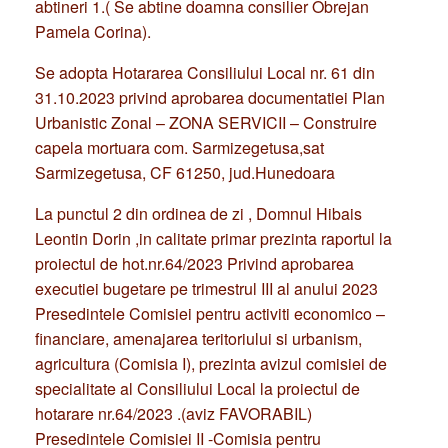
abtineri 1.( Se abtine doamna consilier Obrejan
Pamela Corina).
Se adopta Hotararea Consiliului Local nr. 61 din
31.10.2023 privind aprobarea documentatiei Plan
Urbanistic Zonal – ZONA SERVICII – Construire
capela mortuara com. Sarmizegetusa,sat
Sarmizegetusa, CF 61250, jud.Hunedoara
La punctul 2 din ordinea de zi , Domnul Hibais
Leontin Dorin ,in calitate primar prezinta raportul la
proiectul de hot.nr.64/2023 Privind aprobarea
executiei bugetare pe trimestrul III al anului 2023
Presedintele Comisiei pentru activiti economico –
financiare, amenajarea teritoriului si urbanism,
agricultura (Comisia I), prezinta avizul comisiei de
specialitate al Consiliului Local la proiectul de
hotarare nr.64/2023 .(aviz FAVORABIL)
Presedintele Comisiei II -Comisia pentru