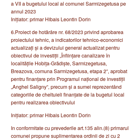
a VII a bugetului local al comunei Sarmizegetusa pe
annul 2023
Iniţiator: primar Hibais Leontin Dorin
6.Proiect de hotărâre nr. 68/2023 privind aprobarea
proiectului tehnic, a indicatorilor tehnico-economici
actualizați și a devizului general actualizat pentru
obiectivul de investiții „Înfiinţare canalizare în
localităţile Hobiţa-Grădişte, Sarmizegetusa,
Breazova, comuna Sarmizegetusa, etapa 2”, aprobat
pentru finanțare prin Programul național de investiții
„Anghel Saligny”, precum și a sumei reprezentând
categoriile de cheltuieli finanțate de la bugetul local
pentru realizarea obiectivului
Iniţiator: primar Hibais Leontin Dorin
In conformitate cu prevederile art.135 alin.(8) primarul
comunei propune suplimentarea ordinii de zi cu 2