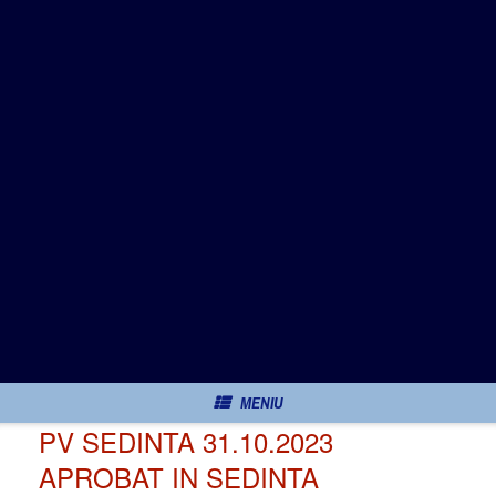
Primăria comunei
Sarmizegetusa
Monitorul Oficial Local
MENIU
PV SEDINTA 31.10.2023
APROBAT IN SEDINTA