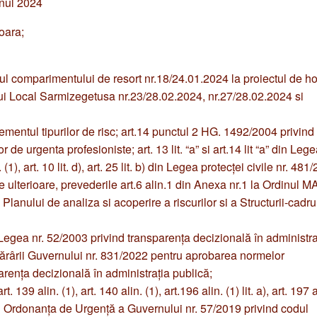
oara;
ul comparimentului de resort nr.18/24.01.2024 la proiectul de ho
ului Local Sarmizegetusa nr.23/28.02.2024, nr.27/28.02.2024 si
entul tipurilor de risc; art.14 punctul 2 HG. 1492/2004 privind
r de urgenta profesioniste; art. 13 lit. “a” si art.14 lit “a” din Lege
), art. 10 lit. d), art. 25 lit. b) din Legea protecţei civile nr. 481
le ulterioare, prevederile art.6 alin.1 din Anexa nr.1 la Ordinul M
anului de analiza si acoperire a riscurilor si a Structurii-cadru
in Legea nr. 52/2003 privind transparența decizională în administra
Hotărârii Guvernului nr. 831/2022 pentru aprobarea normelor
renţa decizională în administraţia publică;
art. 139 alin. (1), art. 140 alin. (1), art.196 alin. (1) lit. a), art. 197 a
(1) din Ordonanţa de Urgenţă a Guvernului nr. 57/2019 privind codul