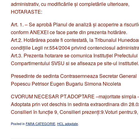
HOTARASTE:
Art. 1. – Se aprobă Planul de analiză şi acoperire a riscu
conform ANEXEI ce face parte din prezenta hotărâre.
Art.2. Hotărârea poate fi contestată, la Tribunalul Hunedoar
condiţiile Legii nr.554/2004 privind contenciosul administrat
Art.3. Prezenta hotarare se comunica Instituţiei Prefectul
Compartimentului SVSU si se afiseaza pe site-ul institutiei
Presedinte de sedinta Contrasemneaza Secretar General
Popescu Petrisor Eugen Bugariu Simona Nicoleta
CVORUM NECESAR PT.ADOPTARE –majoritate simpla – (5
Adoptata prin vot deschis in sedinta extraordinara din 28.
Consilieri în funcţie 9, Consilieri prezenţi:9.Voturi pentru:9,
Posted in
FARA CATEGORIE
,
HCL adoptate
.