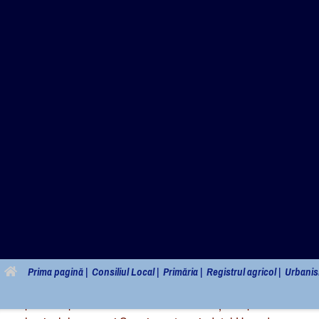
Primăria c
Prima pagină |
Consiliul Local |
Primăria |
Registrul agricol |
Urbanis
HCL 9/2024 privind aprobarea Planului de
comunei Sarmizegetusa,judetul Hunedo
Posted on
5 martie 2024
by
Primaria Sarmizegetusa
Hotararea Nr. 9 din 28.02.2024
privind aprobarea Planului de analiză şi acoperire a riscuri
la nivelul comunei Sarmizegetusa,judetul Hunedoara pe a