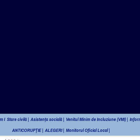
omunei Sarmizegetusa
m I
Stare civilă |
Asistența socială |
Venitul Minim de Incluziune (VMI) |
Inform
ANTICORUPȚIE |
ALEGERI |
Monitorul Oficial Local |
 analiză şi acoperire a riscurilor la nivelu
ara pe anul 2024
lor
nul 2024