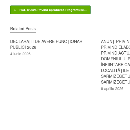
Post navigation
←
HCL 8/2024 Privind aprobarea Programului…
Related Posts
DECLARAȚII DE AVERE FUNCȚIONARI
ANUNȚ PRIVI
PUBLICI 2026
PRIVIND ELAB
PRIVIND ACTU
4 iunie 2026
DOMENIULUI P
ÎNFIINȚARE C
LOCALITĂȚILE
SARMIZEGETU
SARMIZEGETUS
9 aprilie 2026