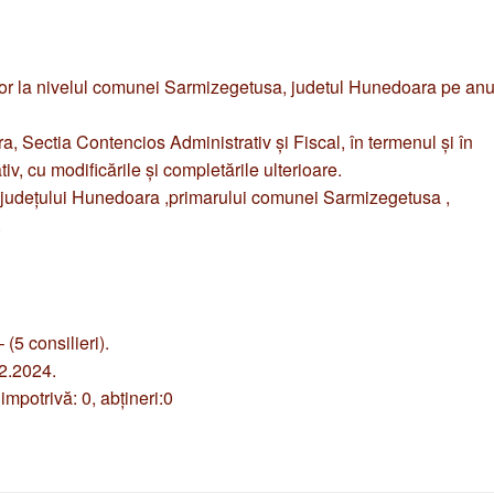
rilor la nivelul comunei Sarmizegetusa, judetul Hunedoara pe an
a, Sectia Contencios Administrativ şi Fiscal, în termenul şi în
iv, cu modificările şi completările ulterioare.
ui judeţului Hunedoara ,primarului comunei Sarmizegetusa ,
.
 consilieri).
02.2024.
 impotrivă: 0, abţineri:0