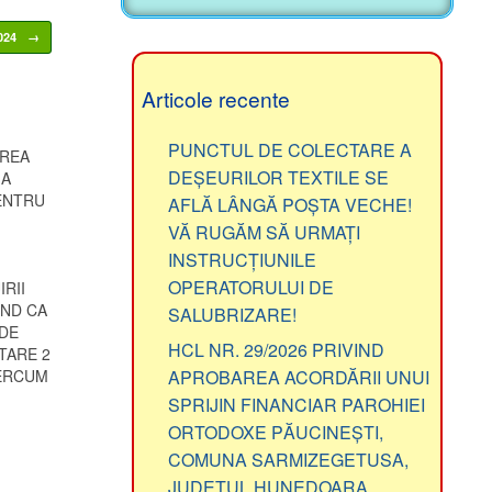
2024
→
Articole recente
PUNCTUL DE COLECTARE A
AREA
DEȘEURILOR TEXTILE SE
 A
ENTRU
AFLĂ LÂNGĂ POȘTA VECHE!
VĂ RUGĂM SĂ URMAȚI
INSTRUCȚIUNILE
OPERATORULUI DE
RII
ÂND CA
SALUBRIZARE!
 DE
HCL NR. 29/2026 PRIVIND
TARE 2
PERCUM
APROBAREA ACORDĂRII UNUI
SPRIJIN FINANCIAR PAROHIEI
ORTODOXE PĂUCINEȘTI,
COMUNA SARMIZEGETUSA,
JUDEȚUL HUNEDOARA