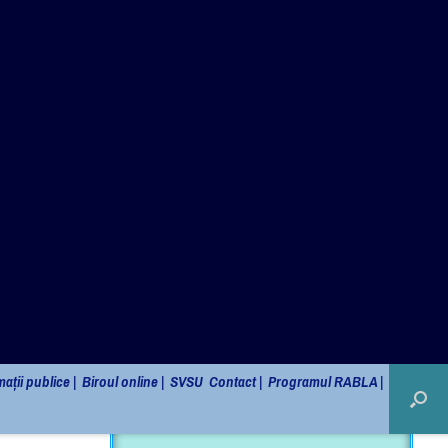
Monitorul Oficial Local
ații publice |
Biroul online |
SVSU
Contact |
Programul RABLA |
l
Sidebarr
AI DREPTUL SĂ ȘTII