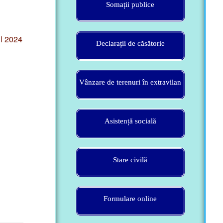
ul 2024
Declarații de căsătorie
Vânzare de terenuri în extravilan
Asistență socială
Stare civilă
Formulare online