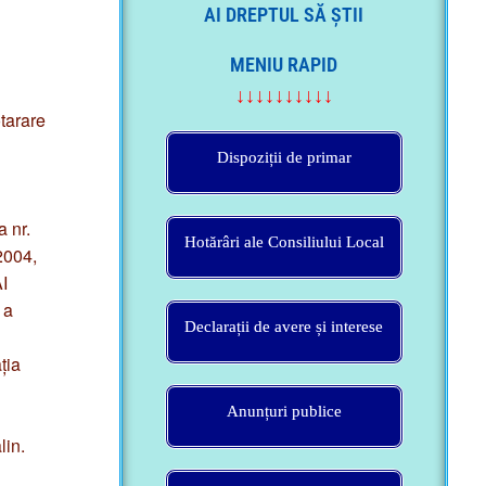
MENIU RAPID
↓↓↓↓↓↓↓↓↓↓
tarare
Dispoziții de primar
a nr.
Hotărâri ale Consiliului Local
/2004,
AI
 a
Declarații de avere și interese
ția
Anunțuri publice
lin.
Somații publice