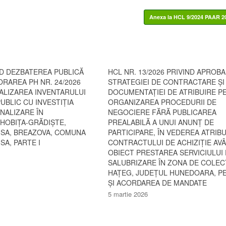
Anexa la HCL 9/2024 PAAR 
ND DEZBATEREA PUBLICĂ
HCL NR. 13/2026 PRIVIND APROB
ORAREA PH NR. 24/2026
STRATEGIEI DE CONTRACTARE ȘI
ALIZAREA INVENTARULUI
DOCUMENTAȚIEI DE ATRIBUIRE P
UBLIC CU INVESTIȚIA
ORGANIZAREA PROCEDURII DE
ANALIZARE ÎN
NEGOCIERE FĂRĂ PUBLICAREA
 HOBIȚA-GRĂDIȘTE,
PREALABILĂ A UNUI ANUNȚ DE
SA, BREAZOVA, COMUNA
PARTICIPARE, ÎN VEDEREA ATRIBUI
A, PARTE I
CONTRACTULUI DE ACHIZIȚIE AV
OBIECT PRESTAREA SERVICIULUI
SALUBRIZARE ÎN ZONA DE COLEC
HAȚEG, JUDEȚUL HUNEDOARA, 
ȘI ACORDAREA DE MANDATE
5 martie 2026