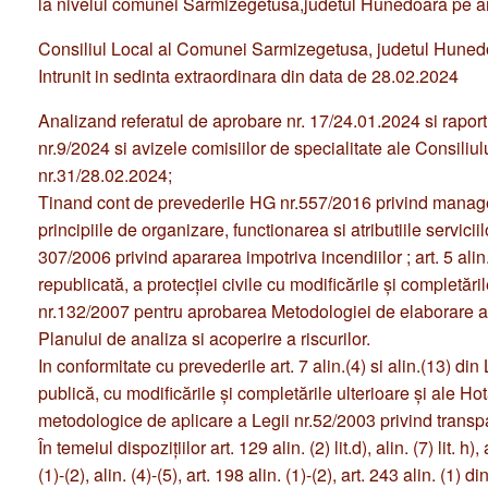
Consiliul Local al Comunei Sarmizegetusa, judetul Huned
Intrunit in sedinta extraordinara din data de 28.02.2024
Analizand referatul de aprobare nr. 17/24.01.2024 si raport
nr.9/2024 si avizele comisiilor de specialitate ale Consili
nr.31/28.02.2024;
Tinand cont de prevederile HG nr.557/2016 privind managem
principiile de organizare, functionarea si atributiile serviciilo
307/2006 privind apararea impotriva incendiilor ; art. 5 alin. (1
republicată, a protecţiei civile cu modificările şi completări
nr.132/2007 pentru aprobarea Metodologiei de elaborare a Pl
Planului de analiza si acoperire a riscurilor.
In conformitate cu prevederile art. 7 alin.(4) si alin.(13) d
publică, cu modificările şi completările ulterioare și ale 
metodologice de aplicare a Legii nr.52/2003 privind transpa
În temeiul dispoziţiilor art. 129 alin. (2) lit.d), alin. (7) lit. h), 
(1)-(2), alin. (4)-(5), art. 198 alin. (1)-(2), art. 243 alin. 
administrativ, cu modificările şi completările ulterioare,